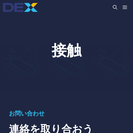
コ
M
ン
テ
ン
ツ
へ
接触
ス
キ
ッ
プ
お問い合わせ
連絡を取り合おう