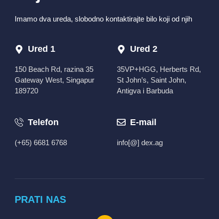
Imamo dva ureda, slobodno kontaktirajte bilo koji od njih
Ured 1
Ured 2
150 Beach Rd, razina 35
35VP+HGG, Herberts Rd,
Gateway West, Singapur
St John’s, Saint John,
189720
Antigva i Barbuda
Telefon
E-mail
(+65) 6681 6768
info[@] dex.ag
PRATI NAS