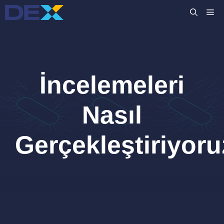
İçeriğe
M
atla
İncelemeleri
Nasıl
Gerçekleştiriyor