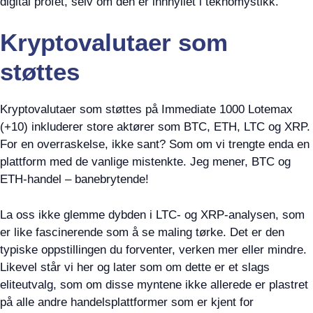
digital profet, selv om den er innhyllet i teknomystikk.
Kryptovalutaer som
støttes
Kryptovalutaer som støttes på Immediate 1000 Lotemax
(+10) inkluderer store aktører som BTC, ETH, LTC og XRP.
For en overraskelse, ikke sant? Som om vi trengte enda en
plattform med de vanlige mistenkte. Jeg mener, BTC og
ETH-handel – banebrytende!
La oss ikke glemme dybden i LTC- og XRP-analysen, som
er like fascinerende som å se maling tørke. Det er den
typiske oppstillingen du forventer, verken mer eller mindre.
Likevel står vi her og later som om dette er et slags
eliteutvalg, som om disse myntene ikke allerede er plastret
på alle andre handelsplattformer som er kjent for