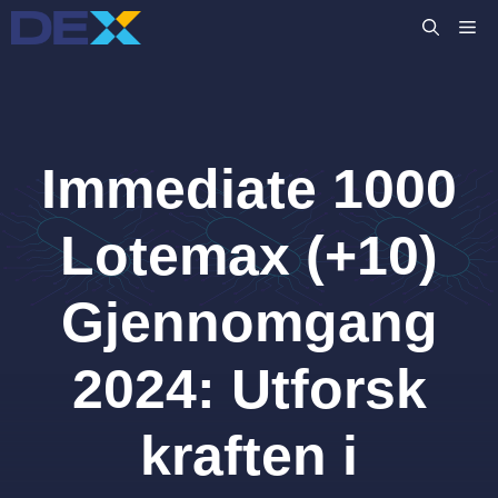
Hopp
M
til
innhold
Immediate 1000
Lotemax (+10)
Gjennomgang
2024: Utforsk
kraften i