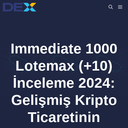
İçeriğe
M
atla
Immediate 1000
Lotemax (+10)
İnceleme 2024:
Gelişmiş Kripto
Ticaretinin