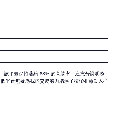
預期。 該平臺保持著約 88% 的高勝率，這充分說明瞭
這個平台無疑為我的交易努力增添了積極和激動人心