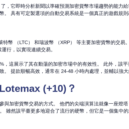
 (+10) 幾個月了，它即時分析新聞以準確預測加密貨幣市場趨勢的能力
幣。 具有可定製選項的自動交易系統是一個真正的遊戲規
H）、萊特幣 （LTC） 和瑞波幣 （XRP） 等主要加密貨幣的交易
天候運行，以實現連續交易。
 報告的勝率約為88%，這展示了其在動蕩的加密市場中的有效性。 此
。 提款順暢高效，通常在 24-48 小時內處理，並輔以強
Lotemax (+10)？
) 真正徹底改變了我參與加密貨幣交易的方式。 他們的尖端演算法就
此容易。 雖然該平臺更多地迎合了流行的硬幣，但它是一個集