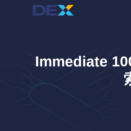
跳
至
主
要
內
容
Immediate 1