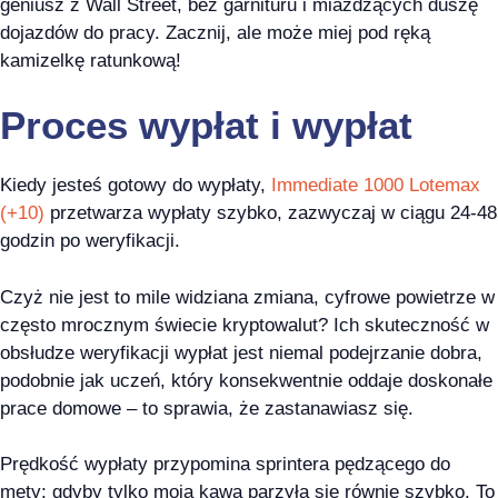
geniusz z Wall Street, bez garnituru i miażdżących duszę
dojazdów do pracy. Zacznij, ale może miej pod ręką
kamizelkę ratunkową!
Proces wypłat i wypłat
Kiedy jesteś gotowy do wypłaty,
Immediate 1000 Lotemax
(+10)
przetwarza wypłaty szybko, zazwyczaj w ciągu 24-48
godzin po weryfikacji.
Czyż nie jest to mile widziana zmiana, cyfrowe powietrze w
często mrocznym świecie kryptowalut? Ich skuteczność w
obsłudze weryfikacji wypłat jest niemal podejrzanie dobra,
podobnie jak uczeń, który konsekwentnie oddaje doskonałe
prace domowe – to sprawia, że zastanawiasz się.
Prędkość wypłaty przypomina sprintera pędzącego do
mety; gdyby tylko moja kawa parzyła się równie szybko. To