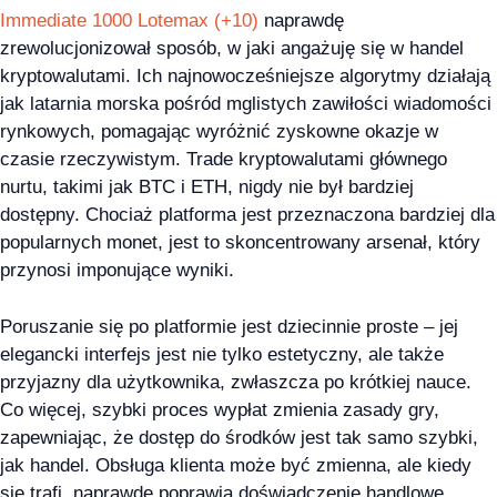
Immediate 1000 Lotemax (+10)
naprawdę
zrewolucjonizował sposób, w jaki angażuję się w handel
kryptowalutami. Ich najnowocześniejsze algorytmy działają
jak latarnia morska pośród mglistych zawiłości wiadomości
rynkowych, pomagając wyróżnić zyskowne okazje w
czasie rzeczywistym. Trade kryptowalutami głównego
nurtu, takimi jak BTC i ETH, nigdy nie był bardziej
dostępny. Chociaż platforma jest przeznaczona bardziej dla
popularnych monet, jest to skoncentrowany arsenał, który
przynosi imponujące wyniki.
Poruszanie się po platformie jest dziecinnie proste – jej
elegancki interfejs jest nie tylko estetyczny, ale także
przyjazny dla użytkownika, zwłaszcza po krótkiej nauce.
Co więcej, szybki proces wypłat zmienia zasady gry,
zapewniając, że dostęp do środków jest tak samo szybki,
jak handel. Obsługa klienta może być zmienna, ale kiedy
się trafi, naprawdę poprawia doświadczenie handlowe