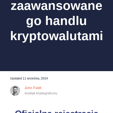
zaawansowane
go handlu
kryptowalutami
Updated
11 września, 2024
John Feldt
Analityk Kryptograficzny