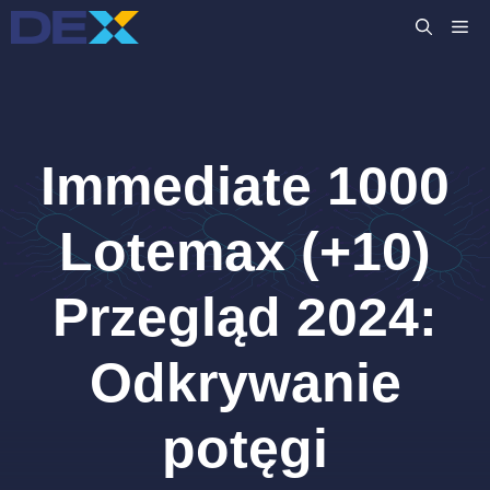
Przejdź
M
do
treści
Immediate 1000
Lotemax (+10)
Przegląd 2024:
Odkrywanie
potęgi