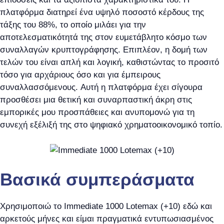
πλατφόρμα διατηρεί ένα υψηλό ποσοστό κέρδους της
τάξης του 88%, το οποίο μιλάει για την
αποτελεσματικότητά της στον ευμετάβλητο κόσμο των
συναλλαγών κρυπτογράφησης. Επιπλέον, η δομή των
τελών του είναι απλή και λογική, καθιστώντας το προσιτό
τόσο για αρχάριους όσο και για έμπειρους
συναλλασσόμενους. Αυτή η πλατφόρμα έχει σίγουρα
προσθέσει μια θετική και συναρπαστική άκρη στις
εμπορικές μου προσπάθειες και ανυπομονώ για τη
συνεχή εξέλιξή της στο ψηφιακό χρηματοοικονομικό τοπίο.
Βασικά συμπεράσματα
Χρησιμοποιώ το Immediate 1000 Lotemax (+10) εδώ και
αρκετούς μήνες και είμαι πραγματικά εντυπωσιασμένος