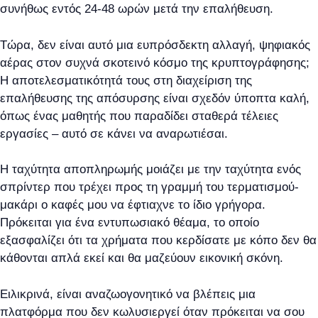
συνήθως εντός 24-48 ωρών μετά την επαλήθευση.
Τώρα, δεν είναι αυτό μια ευπρόσδεκτη αλλαγή, ψηφιακός
αέρας στον συχνά σκοτεινό κόσμο της κρυπτογράφησης;
Η αποτελεσματικότητά τους στη διαχείριση της
επαλήθευσης της απόσυρσης είναι σχεδόν ύποπτα καλή,
όπως ένας μαθητής που παραδίδει σταθερά τέλειες
εργασίες – αυτό σε κάνει να αναρωτιέσαι.
Η ταχύτητα αποπληρωμής μοιάζει με την ταχύτητα ενός
σπρίντερ που τρέχει προς τη γραμμή του τερματισμού-
μακάρι ο καφές μου να έφτιαχνε το ίδιο γρήγορα.
Πρόκειται για ένα εντυπωσιακό θέαμα, το οποίο
εξασφαλίζει ότι τα χρήματα που κερδίσατε με κόπο δεν θα
κάθονται απλά εκεί και θα μαζεύουν εικονική σκόνη.
Ειλικρινά, είναι αναζωογονητικό να βλέπεις μια
πλατφόρμα που δεν κωλυσιεργεί όταν πρόκειται να σου