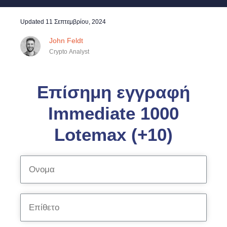
Updated
11 Σεπτεμβρίου, 2024
John Feldt
Crypto Analyst
Επίσημη εγγραφή
Immediate 1000
Lotemax (+10)