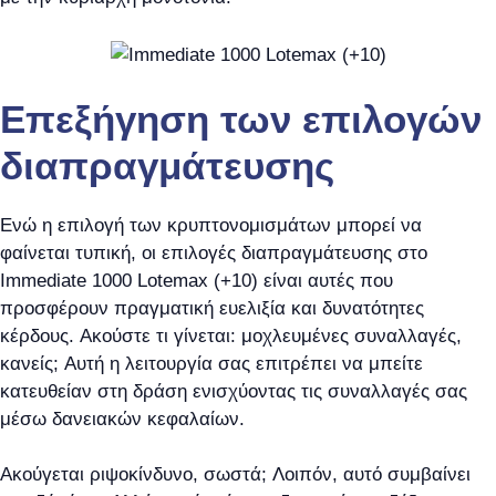
Επεξήγηση των επιλογών
διαπραγμάτευσης
Ενώ η επιλογή των κρυπτονομισμάτων μπορεί να
φαίνεται τυπική, οι επιλογές διαπραγμάτευσης στο
Immediate 1000 Lotemax (+10) είναι αυτές που
προσφέρουν πραγματική ευελιξία και δυνατότητες
κέρδους. Ακούστε τι γίνεται: μοχλευμένες συναλλαγές,
κανείς; Αυτή η λειτουργία σας επιτρέπει να μπείτε
κατευθείαν στη δράση ενισχύοντας τις συναλλαγές σας
μέσω δανειακών κεφαλαίων.
Ακούγεται ριψοκίνδυνο, σωστά; Λοιπόν, αυτό συμβαίνει