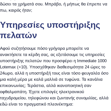
δώσει τα χρήματά σου. Μπράβο, ή μήπως θα έπρεπε να
πω, καιρός ήταν;
Υπηρεσίες υποστήριξης
πελατών
Αφού συζητήσουμε πόσο γρήγορα μπορείτε να
ανακτήσετε τα κέρδη σας, ας εξετάσουμε τις υπηρεσίες
υποστήριξης πελατών που προσφέρει η Immediate 1000
Lotemax (+10). Υποσχέθηκαν διαθεσιμότητα 24 ώρες το
24ωρο, αλλά η υποστήριξή τους είναι τόσο φευγαλέα όσο
μια καλή μέρα με καλά μαλλιά σε τυφώνα. Τα κανάλια
επικοινωνίας; Τεράστια, αλλά ικανοποιητική σαν
οφθαλμαπάτη. Έχετε επιλογές ηλεκτρονικού
ταχυδρομείου, τηλεφώνου και ζωντανής συνομιλίας, αλλά
εδώ είναι το πραγματικό πλεονέκτημα: