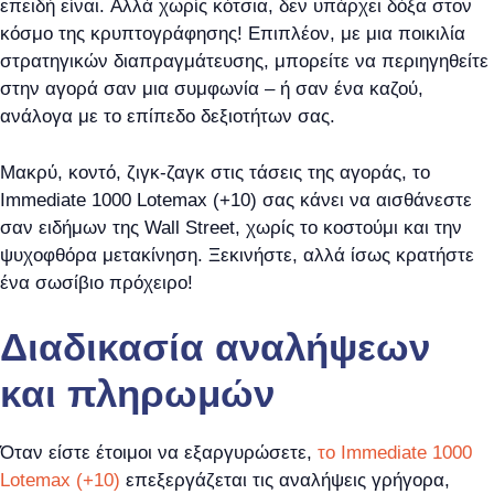
επειδή είναι. Αλλά χωρίς κότσια, δεν υπάρχει δόξα στον
κόσμο της κρυπτογράφησης! Επιπλέον, με μια ποικιλία
στρατηγικών διαπραγμάτευσης, μπορείτε να περιηγηθείτε
στην αγορά σαν μια συμφωνία – ή σαν ένα καζού,
ανάλογα με το επίπεδο δεξιοτήτων σας.
Μακρύ, κοντό, ζιγκ-ζαγκ στις τάσεις της αγοράς, το
Immediate 1000 Lotemax (+10) σας κάνει να αισθάνεστε
σαν ειδήμων της Wall Street, χωρίς το κοστούμι και την
ψυχοφθόρα μετακίνηση. Ξεκινήστε, αλλά ίσως κρατήστε
ένα σωσίβιο πρόχειρο!
Διαδικασία αναλήψεων
και πληρωμών
Όταν είστε έτοιμοι να εξαργυρώσετε,
το Immediate 1000
Lotemax (+10)
επεξεργάζεται τις αναλήψεις γρήγορα,