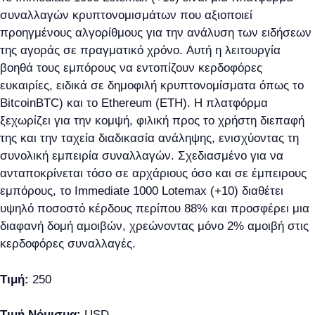
συναλλαγών κρυπτονομισμάτων που αξιοποιεί
προηγμένους αλγορίθμους για την ανάλυση των ειδήσεων
της αγοράς σε πραγματικό χρόνο. Αυτή η λειτουργία
βοηθά τους εμπόρους να εντοπίζουν κερδοφόρες
ευκαιρίες, ειδικά σε δημοφιλή κρυπτονομίσματα όπως το
BitcoinBTC) και το Ethereum (ETH). Η πλατφόρμα
ξεχωρίζει για την κομψή, φιλική προς το χρήστη διεπαφή
της και την ταχεία διαδικασία ανάληψης, ενισχύοντας τη
συνολική εμπειρία συναλλαγών. Σχεδιασμένο για να
ανταποκρίνεται τόσο σε αρχάριους όσο και σε έμπειρους
εμπόρους, το Immediate 1000 Lotemax (+10) διαθέτει
υψηλό ποσοστό κέρδους περίπου 88% και προσφέρει μια
διαφανή δομή αμοιβών, χρεώνοντας μόνο 2% αμοιβή στις
κερδοφόρες συναλλαγές.
Τιμή:
250
Τιμή Νόμισμα:
USD