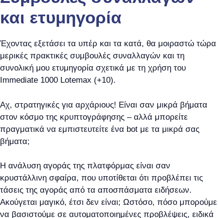
και ετυμηγορία
Έχοντας εξετάσει τα υπέρ και τα κατά, θα μοιραστώ τώρα
μερικές πρακτικές συμβουλές συναλλαγών και τη
συνολική μου ετυμηγορία σχετικά με τη χρήση του
Immediate 1000 Lotemax (+10).
Αχ, στρατηγικές για αρχάριους! Είναι σαν μικρά βήματα
στον κόσμο της κρυπτογράφησης – αλλά μπορείτε
πραγματικά να εμπιστευτείτε ένα bot με τα μικρά σας
βήματα;
Η ανάλυση αγοράς της πλατφόρμας είναι σαν
κρυστάλλινη σφαίρα, που υποτίθεται ότι προβλέπει τις
τάσεις της αγοράς από τα αποσπάσματα ειδήσεων.
Ακούγεται μαγικό, έτσι δεν είναι; Ωστόσο, πόσο μπορούμε
να βασιστούμε σε αυτοματοποιημένες προβλέψεις, ειδικά