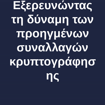
Εξερευνώντας
τη δύναμη των
προηγμένων
συναλλαγών
κρυπτογράφησ
ης