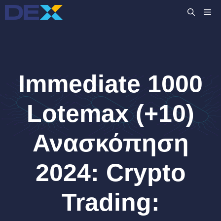
Μετάβαση
M
σε
περιεχόμενο
Immediate 1000
Lotemax (+10)
Ανασκόπηση
2024: Crypto
Trading: