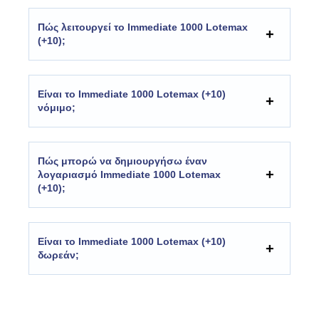
Πώς λειτουργεί το Immediate 1000 Lotemax
(+10);
Είναι το Immediate 1000 Lotemax (+10)
νόμιμο;
Πώς μπορώ να δημιουργήσω έναν
λογαριασμό Immediate 1000 Lotemax
(+10);
Είναι το Immediate 1000 Lotemax (+10)
δωρεάν;