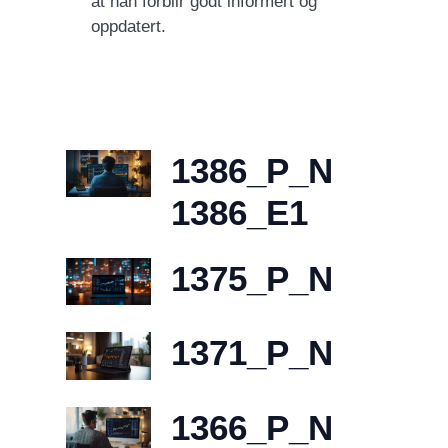
at han forblir godt informert og
oppdatert.
1386_P_N
1386_E1
1375_P_N
1371_P_N
1366_P_N