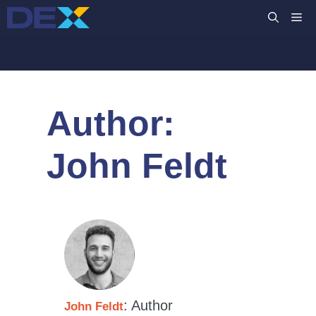
Hopp
M
til
innhold
Author:
John Feldt
: Author
John Feldt