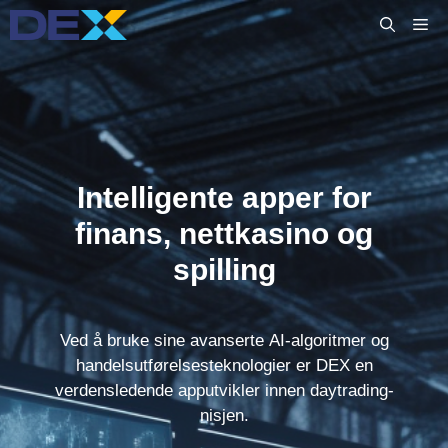
Hopp
M
til
innhold
Intelligente apper for
finans, nettkasino og
spilling
Ved å bruke sine avanserte AI-algoritmer og
handelsutførelsesteknologier er DEX en
verdensledende apputvikler innen daytrading-
nisjen.