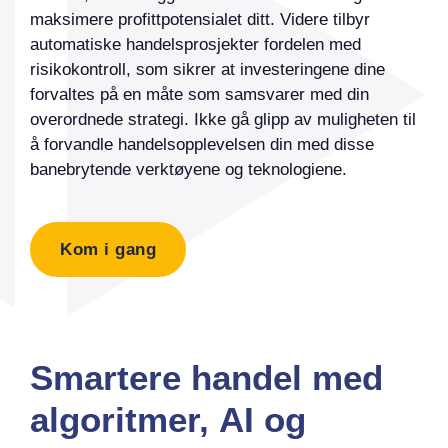
maksimere profittpotensialet ditt. Videre tilbyr
automatiske handelsprosjekter fordelen med
risikokontroll, som sikrer at investeringene dine
forvaltes på en måte som samsvarer med din
overordnede strategi. Ikke gå glipp av muligheten til
å forvandle handelsopplevelsen din med disse
banebrytende verktøyene og teknologiene.
Kom i gang
Smartere handel med
algoritmer, AI og