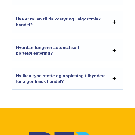
Hva er rollen til risikostyring i algoritmisk
handel?
Hvordan fungerer automatisert
porteføljestyring?
Hvilken type støtte og opplæring tilbyr dere
for algoritmisk handel?