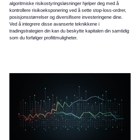
algoritmiske risikostyringsløsninger hjelper deg med å
kontrollere risikoeksponering ved å sette stop-loss-ordrer,
posisjonsstørrelser og diversifisere investeringene dine.
Ved å integrere disse avanserte teknikkene i
tradingstrategien din kan du beskytte kapitalen din samtidig
som du forfølger profittmuligheter.