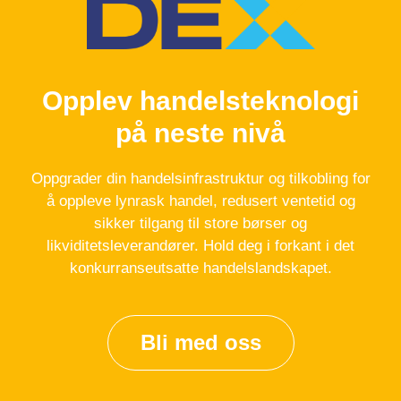
Opplev handelsteknologi
på neste nivå
Oppgrader din handelsinfrastruktur og tilkobling for
å oppleve lynrask handel, redusert ventetid og
sikker tilgang til store børser og
likviditetsleverandører. Hold deg i forkant i det
konkurranseutsatte handelslandskapet.
Bli med oss