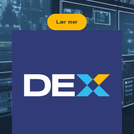
Lær mer