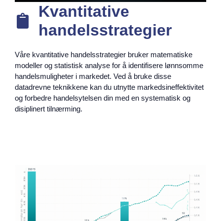
Kvantitative
handelsstrategier
Våre kvantitative handelsstrategier bruker matematiske
modeller og statistisk analyse for å identifisere lønnsomme
handelsmuligheter i markedet. Ved å bruke disse
datadrevne teknikkene kan du utnytte markedsineffektivitet
og forbedre handelsytelsen din med en systematisk og
disiplinert tilnærming.