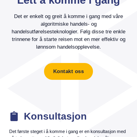
Det er enkelt og greit å komme i gang med våre
algoritmiske handels- og
handelsutførelsesteknologier. Følg disse tre enkle
trinnene for å starte reisen mot en mer effektiv og
lønnsom handelsopplevelse.
Kontakt oss
Konsultasjon
Det første steget i å komme i gang er en konsultasjon med