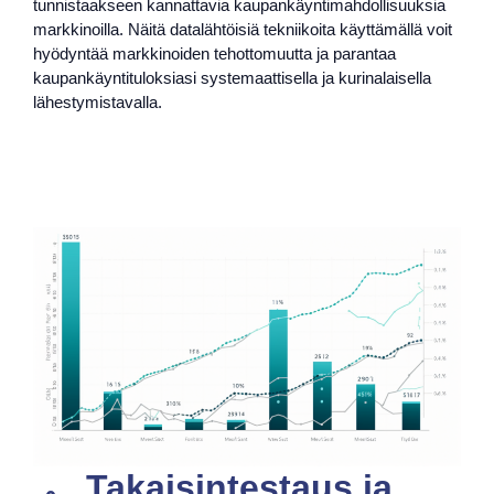
tunnistaakseen kannattavia kaupankäyntimahdollisuuksia
markkinoilla. Näitä datalähtöisiä tekniikoita käyttämällä voit
hyödyntää markkinoiden tehottomuutta ja parantaa
kaupankäyntituloksiasi systemaattisella ja kurinalaisella
lähestymistavalla.
Takaisintestaus ja