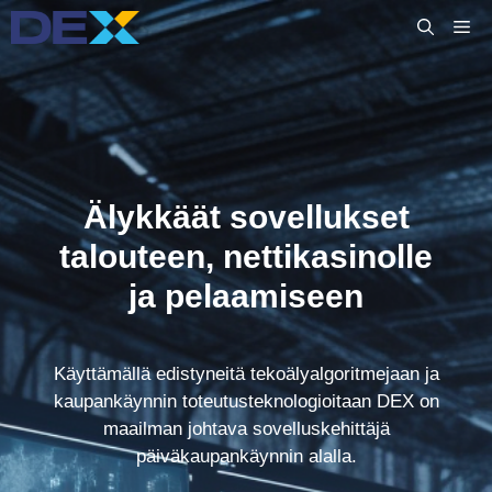
Siirry
VA
sisältöön
Älykkäät sovellukset
talouteen, nettikasinolle
ja pelaamiseen
Käyttämällä edistyneitä tekoälyalgoritmejaan ja
kaupankäynnin toteutusteknologioitaan DEX on
maailman johtava sovelluskehittäjä
päiväkaupankäynnin alalla.