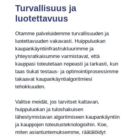
Turvallisuus ja
luotettavuus
Otamme palveluidemme turvallisuuden ja
luotettavuuden vakavasti. Huippuluokan
kaupankäyntiinfrastruktuurimme ja
yhteysratkaisumme varmistavat, että
kauppasi toteutetaan nopeasti ja tarkasti, kun
taas tiukat testaus- ja optimointiprosessimme
takaavat kaupankäyntialgoritmiesi
tehokkuuden.
Valitse meidät, jos tarvitset kattavan,
huippuluokan ja tuloshakuisen
lähestymistavan algoritmiseen kaupankäyntiin
ja kauppojen toteutusteknologioihin. Koe,
miten asiantuntemuksemme, räätälöidyt