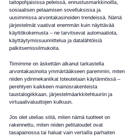
taitopohjaisissa peleissä, ennustusmarkkinoilla,
sosiaalisen pelaamisen sovelluksissa ja
uusimmissa arvontakasinoiden trendeissä. Nämä
järjestelmät vaativat enemmän kuin näyttävää
käyttökokemusta – ne tarvitsevat automaatiota,
käyttäytymissuunnittelua ja datalähtöisiä
palkitsemissilmukoita.
Tiimimme on äskettäin alkanut tarkastella
arvontakasinoita ymmärtääkseen paremmin, miten
niiden ydinmekaniikat toteutetaan käytännössä –
perehtyen kaikkeen mainosrakenteista
taustalogiikkaan, järjestelmäarkkitehtuuriin ja
virtuaalivaluuttojen kulkuun.
Jos olet utelias siitä, miten nämä tuotteet on
rakennettu, miten niiden pelitaloudet ovat
tasapainossa tai haluat vain vertailla parhaiten