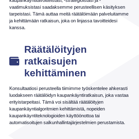
kaupankäyntitavoitteistasi, -strategioistasi ja -
vaatimuksistasi saadaksemme perusteellisen käsityksen
tarpeistasi. Tämä auttaa meitä räätälöimään palveluitamme
ja kehittämään ratkaisun, joka on linjassa tavoitteidesi
kanssa.
Räätälöityjen
ratkaisujen
kehittäminen
Konsultaatiosi perusteella tiimimme työskentelee ahkerasti
luodakseen räätälöidyn kaupankäyntiratkaisun, joka vastaa
erityistarpeitasi. Tämä voi sisältää räätälöityjen
kaupankäyntialgoritmien kehittämistä, nopeiden
kaupankäyntiteknologioiden käyttöönottoa tai
automatisoitujen salkunhallintajärjestelmien perustamista.