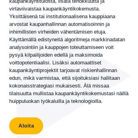
kaupankäyntitulosta, lisätä tehokkuutta ja
virtaviivaistaa kaupankäyntikokemusta.
Yksittäisenä tai institutionaalisena kauppiaana
arvostat kaupanhallinnan automatisoinnin ja
inhimillisten virheiden vähentämisen etuja.
Käyttämällä edistyneitä algoritmeja markkinadatan
analysointiin ja kauppojen toteuttamiseen voit
pysyä kilpailijoiden edellä ja maksimoida
voittopotentiaalisi. Lisäksi automaattiset
kaupankäyntiprojektit tarjoavat riskienhallinnan
edun, mikä varmistaa, että sijoituksiasi hallitaan
kokonaisstrategiasi mukaisesti. Älä missaa
tilaisuutta mullistaa kaupankäyntikokemustasi näillä
huippuluokan työkaluilla ja teknologioilla.
Aloita