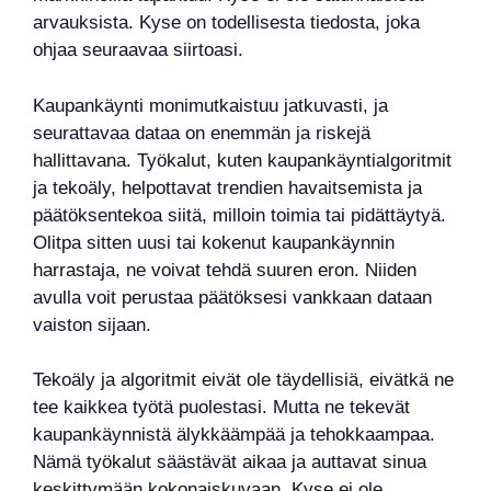
arvauksista. Kyse on todellisesta tiedosta, joka
ohjaa seuraavaa siirtoasi.
Kaupankäynti monimutkaistuu jatkuvasti, ja
seurattavaa dataa on enemmän ja riskejä
hallittavana. Työkalut, kuten kaupankäyntialgoritmit
ja tekoäly, helpottavat trendien havaitsemista ja
päätöksentekoa siitä, milloin toimia tai pidättäytyä.
Olitpa sitten uusi tai kokenut kaupankäynnin
harrastaja, ne voivat tehdä suuren eron. Niiden
avulla voit perustaa päätöksesi vankkaan dataan
vaiston sijaan.
Tekoäly ja algoritmit eivät ole täydellisiä, eivätkä ne
tee kaikkea työtä puolestasi. Mutta ne tekevät
kaupankäynnistä älykkäämpää ja tehokkaampaa.
Nämä työkalut säästävät aikaa ja auttavat sinua
keskittymään kokonaiskuvaan. Kyse ei ole