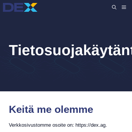
Siirry
VA
sisältöön
Tietosuojakäytän
Keitä me olemme
Verkkosivustomme osoite on: https://dex.ag.