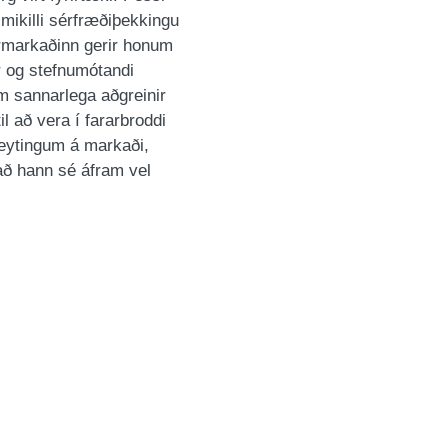
mikilli sérfræðiþekkingu
armarkaðinn gerir honum
r og stefnumótandi
m sannarlega aðgreinir
l að vera í fararbroddi
reytingum á markaði,
að hann sé áfram vel