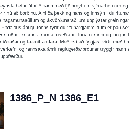
eynsla hefur útbúið hann með fjölbreyttum sjónarhornum og 
ir nú að borðinu. Alhliða þekking hans og innsýn í dulritun
ita hagsmunaaðilum og ákvörðunaraðilum upplýstar greininga
. Endalaus áhugi Johns fyrir dulritunargjaldmiðlum er það se
 stöðugt knúinn áfram af óseðjandi forvitni sinni og löngun ti
r iðnaðar og tækniframfara. Með því að fylgjast virkt með b
verkefni og rannsaka áhrif reglugerðarþróunar tryggir hann 
 uppfærður.
1386_P_N 1386_E1