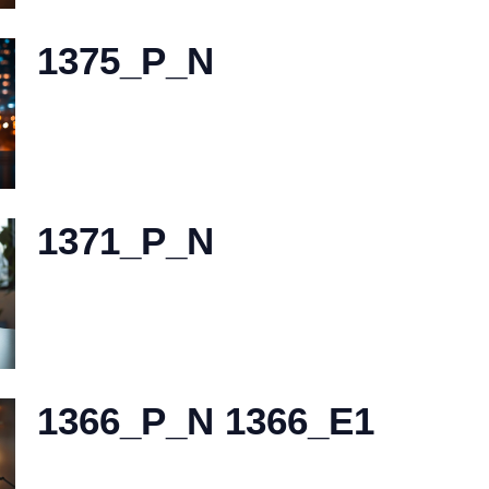
1375_P_N
1371_P_N
1366_P_N 1366_E1