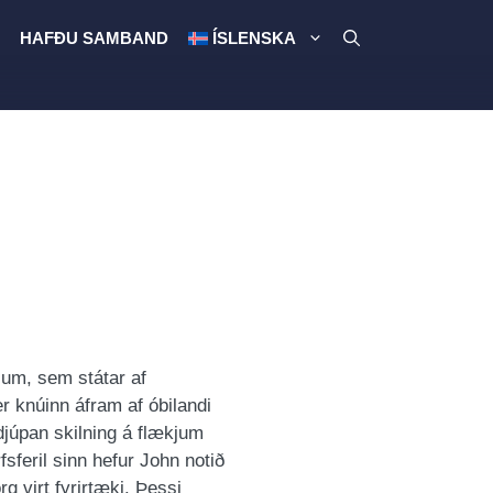
HAFÐU SAMBAND
ÍSLENSKA
lum, sem státar af
r knúinn áfram af óbilandi
 djúpan skilning á flækjum
sferil sinn hefur John notið
g virt fyrirtæki. Þessi