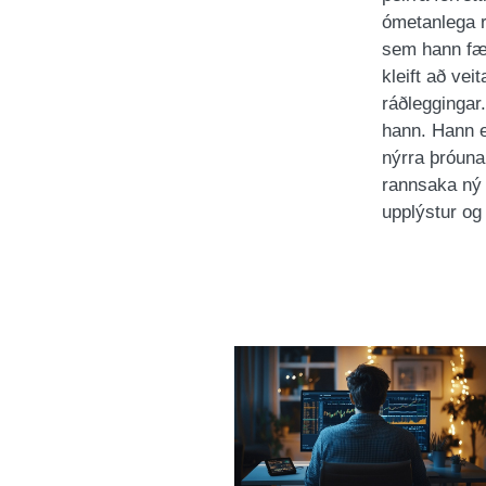
ómetanlega r
sem hann fær
kleift að ve
ráðleggingar
hann. Hann er
nýrra þróuna
rannsaka ný 
upplýstur og