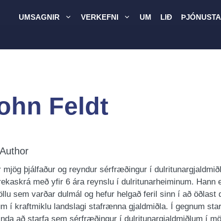
UMSAGNIR
VERKEFNI
UM
LIÐ
ÞJÓNUSTA
ohn Feldt
 Author
r mjög þjálfaður og reyndur sérfræðingur í dulritunargjaldmið
frekaskrá með yfir 6 ára reynslu í dulritunarheiminum. Hann e
 öllu sem varðar dulmál og hefur helgað feril sinn í að öðlast
 í kraftmiklu landslagi stafrænna gjaldmiðla. Í gegnum starf
tinda að starfa sem sérfræðingur í dulritunargjaldmiðlum í mör