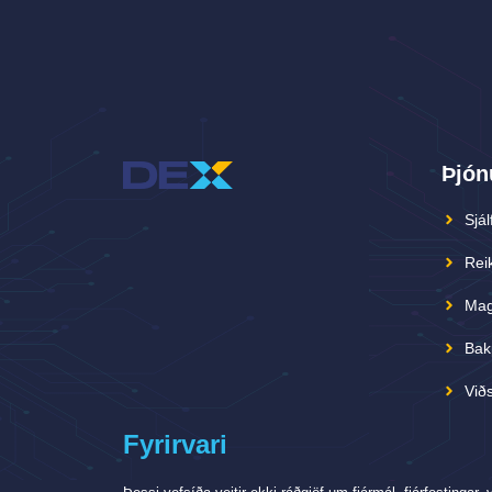
Þjón
Sjál
Reik
Mag
Bak
Viðs
Fyrirvari