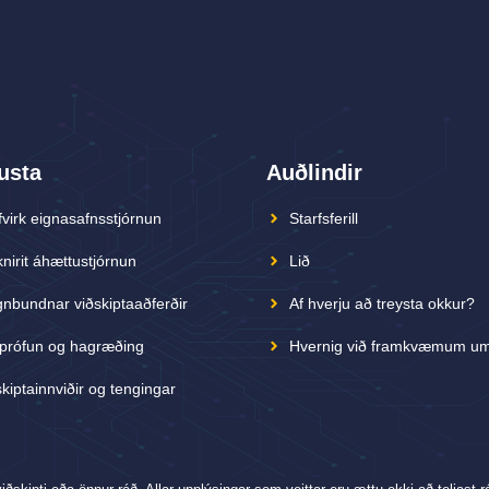
usta
Auðlindir
fvirk eignasafnsstjórnun
Starfsferill
nirit áhættustjórnun
Lið
nbundnar viðskiptaaðferðir
Af hverju að treysta okkur?
prófun og hagræðing
Hvernig við framkvæmum um
kiptainnviðir og tengingar