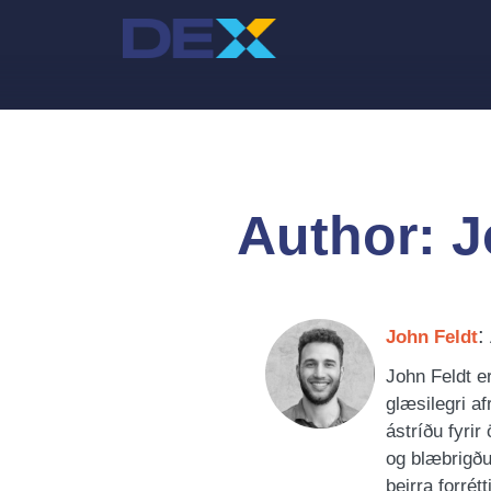
Skip
to
content
Author:
J
:
John Feldt
John Feldt e
glæsilegri a
ástríðu fyrir
og blæbrigðum
þeirra forrét