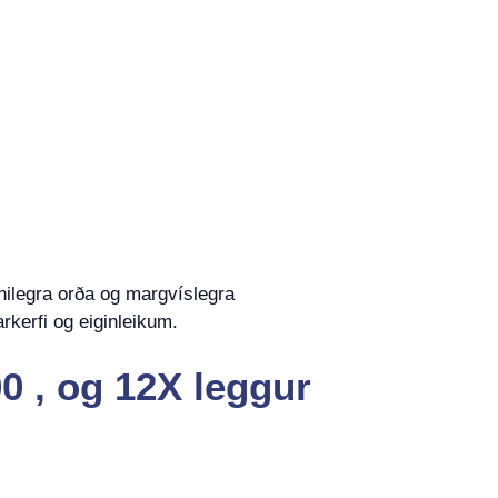
nilegra orða og margvíslegra
rkerfi og eiginleikum.
0 , og 12X leggur