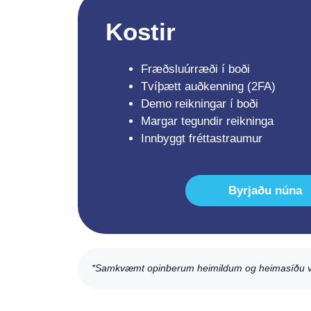
Kostir
Fræðsluúrræði í boði
Tvíþætt auðkenning (2FA)
Demo reikningar í boði
Margar tegundir reikninga
Innbyggt fréttastraumur
Byrjaðu núna
*Samkvæmt opinberum heimildum og heimasíðu v