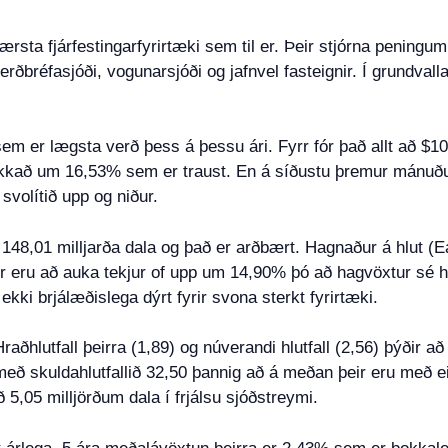
sta fjárfestingarfyrirtæki sem til er. Þeir stjórna peningum fy
rðbréfasjóði, vogunarsjóði og jafnvel fasteignir. Í grundvallar
m er lægsta verð þess á þessu ári. Fyrr fór það allt að $1
ækkað um 16,53% sem er traust. En á síðustu þremur mánuð
volítið upp og niður.
i 148,01 milljarða dala og það er arðbært. Hagnaður á hlut (
r eru að auka tekjur of upp um 14,90% þó að hagvöxtur sé h
ekki brjálæðislega dýrt fyrir svona sterkt fyrirtæki.
ðhlutfall þeirra (1,89) og núverandi hlutfall (2,56) þýðir að
 skuldahlutfallið 32,50 þannig að á meðan þeir eru með einh
 5,05 milljörðum dala í frjálsu sjóðstreymi.