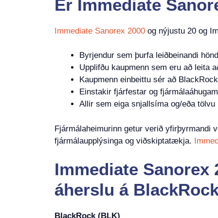
Er
Immediate Sanor
Immediate Sanorex 2000
og nýjustu 20 og Im
Byrjendur sem þurfa leiðbeinandi hönd
Upplifðu kaupmenn sem eru að leita a
Kaupmenn einbeittu sér að BlackRock,
Einstakir fjárfestar og fjármálaáhuga
Allir sem eiga snjallsíma og/eða tölvu
Fjármálaheimurinn getur verið yfirþyrmandi 
fjármálaupplýsinga og viðskiptatækja.
Immed
Immediate Sanorex 2
áherslu á BlackRock,
BlackRock (BLK)