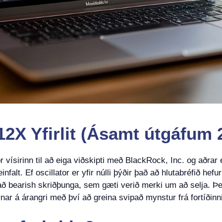
2X Yfirlit (Ásamt útgáfum 
vísirinn til að eiga viðskipti með BlackRock, Inc. og aðrar e
alt. Ef oscillator er yfir núlli þýðir það að hlutabréfið hef
 það bearish skriðþunga, sem gæti verið merki um að selja. Þett
urnar á árangri með því að greina svipað mynstur frá fortíðinn