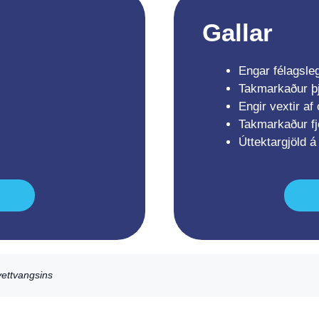
Gallar
Engar félagsle
Takmarkaður þj
Engir vextir a
Takmarkaður fjö
Úttektargjöld 
ettvangsins