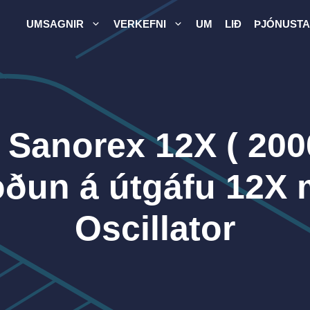
UMSAGNIR
VERKEFNI
UM
LIÐ
ÞJÓNUSTA
Sanorex 12X ( 2000
ðun á útgáfu 12X 
Oscillator