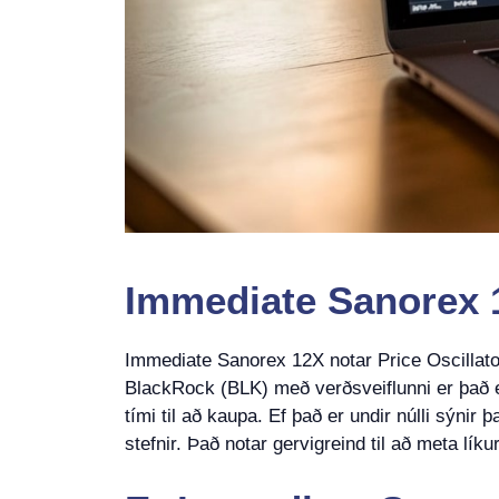
Immediate Sanorex 1
Immediate Sanorex 12X notar Price Oscillator 
BlackRock (BLK) með verðsveiflunni er það einf
tími til að kaupa. Ef það er undir núlli sýnir
stefnir. Það notar gervigreind til að meta lík