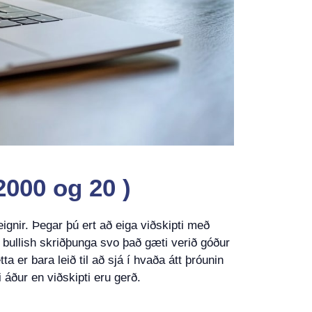
2000 og 20 )
ignir. Þegar þú ert að eiga viðskipti með
ur bullish skriðþunga svo það gæti verið góður
a er bara leið til að sjá í hvaða átt þróunin
i áður en viðskipti eru gerð.