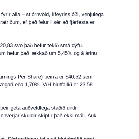
rir alla – stjórnvöld, lífeyrissjóði, venjulega
atriðum, ef það felur í sér að fjárfesta er
020,83 svo það hefur tekið smá dýfu.
um hefur það lækkað um 5,45% og á árinu
Earnings Per Share) þeirra er $40,52 sem
ægari eða 1,70%. V/H hlutfallið er 23,58
 þeir geta auðveldlega staðið undir
verjar skuldir skiptir það ekki máli. Auk