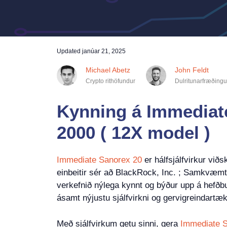
Updated
janúar 21, 2025
Michael Abetz
John Feldt
Crypto rithöfundur
Dulritunarfræðingu
Kynning á Immediat
2000 ( 12X model )
Immediate Sanorex 20
er hálfsjálfvirkur við
einbeitir sér að BlackRock, Inc. ; Samkvæm
verkefnið nýlega kynnt og býður upp á hefðbu
ásamt nýjustu sjálfvirkni og gervigreindartæk
Með sjálfvirkum getu sinni, gera
Immediate 