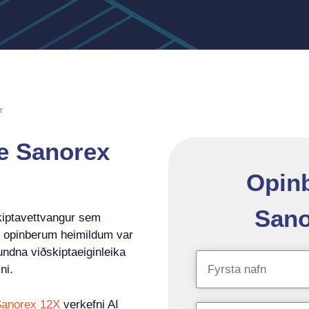
r
e Sanorex
Opin
Sano
skiptavettvangur sem
t opinberum heimildum var
ndna viðskiptaeiginleika
ni.
Sanorex 12X
verkefni AI