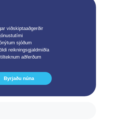
gar viðskiptaaðgerðir
ónustutími
f ónýtum sjóðum
ldi reikningsgjaldmiðla
á tilteknum aðferðum
Byrjaðu núna