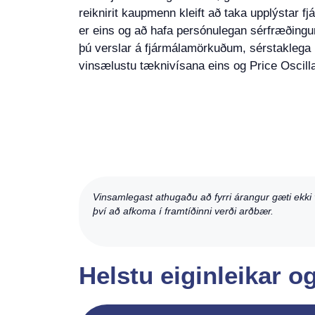
reiknirit kaupmenn kleift að taka upplýstar fj
er eins og að hafa persónulegan sérfræðingur
þú verslar á fjármálamörkuðum, sérstakleg
vinsælustu tæknivísana eins og Price Oscilla
Vinsamlegast athugaðu að fyrri árangur gæti ekki v
því að afkoma í framtíðinni verði arðbær.
Helstu eiginleikar 