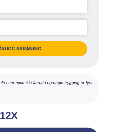
ÖRUGG SKRÁNING
a í sér mismikla áhættu og engin trygging er fyrir
 12X