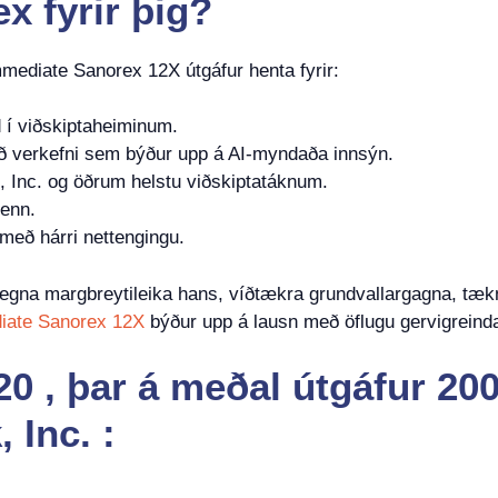
ex
fyrir þig?
mediate Sanorex 12X útgáfur henta fyrir:
 í viðskiptaheiminum.
ð verkefni sem býður upp á AI-myndaða innsýn.
 Inc. og öðrum helstu viðskiptatáknum.
menn.
 með hárri nettengingu.
vegna margbreytileika hans, víðtækra grundvallargagna, tæk
iate Sanorex 12X
býður upp á lausn með öflugu gervigreinda
0 , þar á meðal útgáfur 200
 Inc. :