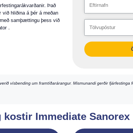
árfestingarákvarðanir. Það
 við hliðina á þér á meðan
a með samþættingu þess við
tor .
erið vísbending um framtíðarárangur. Mismunandi gerðir fjárfestinga fel
og kostir Immediate Sanorex