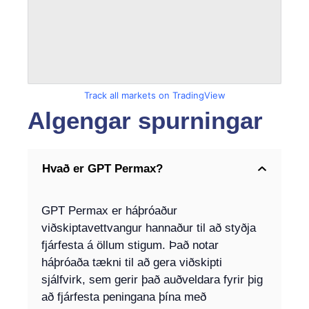
Track all markets on TradingView
Algengar spurningar
Hvað er GPT Permax?
GPT Permax er háþróaður
viðskiptavettvangur hannaður til að styðja
fjárfesta á öllum stigum. Það notar
háþróaða tækni til að gera viðskipti
sjálfvirk, sem gerir það auðveldara fyrir þig
að fjárfesta peningana þína með