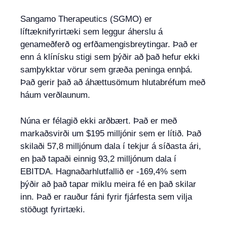
Sangamo Therapeutics (SGMO) er
líftæknifyrirtæki sem leggur áherslu á
genameðferð og erfðamengisbreytingar. Það er
enn á klínísku stigi sem þýðir að það hefur ekki
samþykktar vörur sem græða peninga ennþá.
Það gerir það að áhættusömum hlutabréfum með
háum verðlaunum.
Núna er félagið ekki arðbært. Það er með
markaðsvirði um $195 milljónir sem er lítið. Það
skilaði 57,8 milljónum dala í tekjur á síðasta ári,
en það tapaði einnig 93,2 milljónum dala í
EBITDA. Hagnaðarhlutfallið er -169,4% sem
þýðir að það tapar miklu meira fé en það skilar
inn. Það er rauður fáni fyrir fjárfesta sem vilja
stöðugt fyrirtæki.