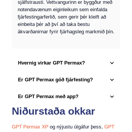
sjálfstrausti. Vettvangurinn er byggður með
notendavænum eiginleikum sem einfalda
fjárfestingarferlið, sem gerir þér kleift að
einbeita þér að því að taka bestu
ákvarðanirnar fyrir fjárhagsleg markmið þín.
Hvernig virkar GPT Permax?
Er GPT Permax góð fjárfesting?
Er GPT Permax með app?
Niðurstaða okkar
GPT Permax XP
og nýjustu útgáfur þess,
GPT