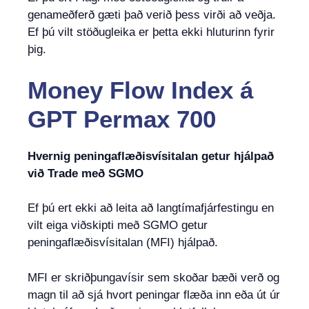
genameðferð gæti það verið þess virði að veðja.
Ef þú vilt stöðugleika er þetta ekki hluturinn fyrir
þig.
Money Flow Index
á
GPT Permax 700
Hvernig peningaflæðisvísitalan getur hjálpað
við Trade með SGMO
Ef þú ert ekki að leita að langtímafjárfestingu en
vilt eiga viðskipti með SGMO getur
peningaflæðisvísitalan (MFI) hjálpað.
MFI er skriðþungavísir sem skoðar bæði verð og
magn til að sjá hvort peningar flæða inn eða út úr