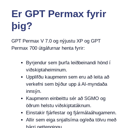
Er
GPT Permax
fyrir
þig?
GPT Permax V 7.0 og nýjustu XP og GPT
Permax 700 útgáfurnar henta fyrir:
Byrjendur sem þurfa leiðbeinandi hönd í
viðskiptaheiminum.
Upplifðu kaupmenn sem eru að leita að
verkefni sem býður upp á AI-myndaða
innsýn.
Kaupmenn einbeittu sér að SGMO og
öðrum helstu viðskiptatáknum.
Einstakir fjárfestar og fjármálaáhugamenn.
Allir sem eiga snjallsíma og/eða tölvu með
hárri nettengingu.