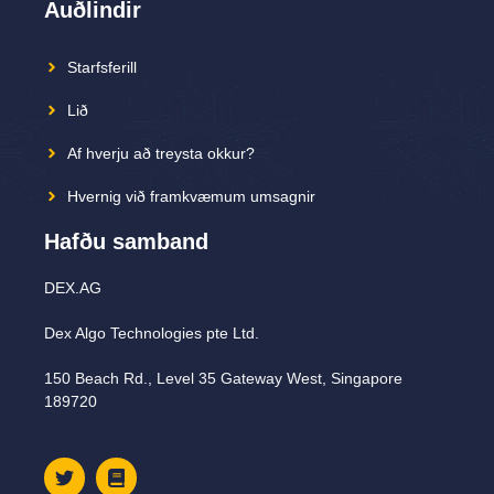
Auðlindir
Starfsferill
Lið
Af hverju að treysta okkur?
Hvernig við framkvæmum umsagnir
Hafðu samband
DEX.AG
Dex Algo Technologies pte Ltd.
150 Beach Rd., Level 35 Gateway West, Singapore
189720