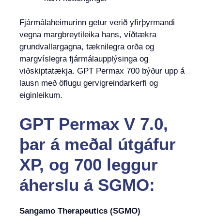
Fjármálaheimurinn getur verið yfirþyrmandi
vegna margbreytileika hans, víðtækra
grundvallargagna, tæknilegra orða og
margvíslegra fjármálaupplýsinga og
viðskiptatækja. GPT Permax 700 býður upp á
lausn með öflugu gervigreindarkerfi og
eiginleikum.
GPT Permax V 7.0,
þar á meðal útgáfur
XP, og 700 leggur
áherslu á SGMO:
Sangamo Therapeutics (SGMO)