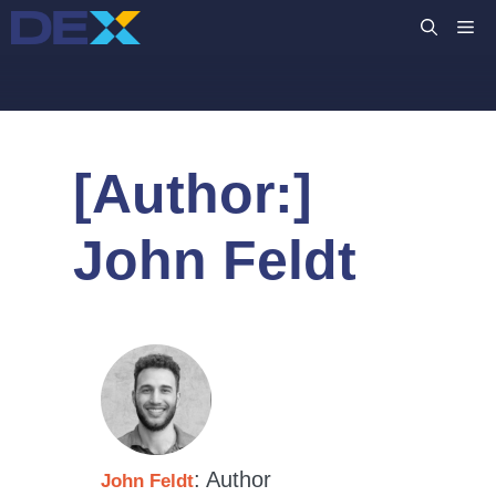
컨
M
텐
츠
로
건
너
[Author:]
뛰
기
John Feldt
: Author
John Feldt