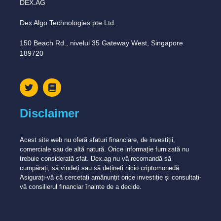
DEX.AG
Dex Algo Technologies pte Ltd.
150 Beach Rd., nivelul 35 Gateway West, Singapore
189720
Disclaimer
Acest site web nu oferă sfaturi financiare, de investiții,
comerciale sau de altă natură. Orice informație furnizată nu
trebuie considerată sfat. Dex.ag nu vă recomandă să
cumpărați, să vindeți sau să dețineți nicio criptomonedă.
Asigurați-vă că cercetați amănunțit orice investiție și consultați-
vă consilierul financiar înainte de a decide.