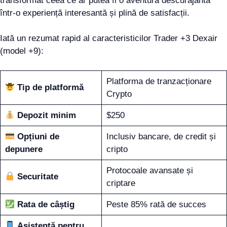
transformat ceea ce ar putea fi o aventură descurajantă
într-o experiență interesantă și plină de satisfacții.
Iată un rezumat rapid al caracteristicilor Trader +3 Dexair
(model +9):
Platforma de tranzacționare
Tip de platformă
Crypto
Depozit minim
$250
Opțiuni de
Inclusiv bancare, de credit și
depunere
cripto
Protocoale avansate și
Securitate
criptare
Rata de câștig
Peste 85% rată de succes
Asistență pentru