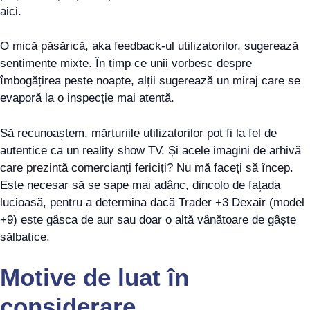
aici.
O mică păsărică, aka feedback-ul utilizatorilor, sugerează
sentimente mixte. În timp ce unii vorbesc despre
îmbogățirea peste noapte, alții sugerează un miraj care se
evaporă la o inspecție mai atentă.
Să recunoaștem, mărturiile utilizatorilor pot fi la fel de
autentice ca un reality show TV. Și acele imagini de arhivă
care prezintă comercianți fericiți? Nu mă faceți să încep.
Este necesar să se sape mai adânc, dincolo de fațada
lucioasă, pentru a determina dacă Trader +3 Dexair (model
+9) este gâsca de aur sau doar o altă vânătoare de gâște
sălbatice.
Motive de luat în
considerare