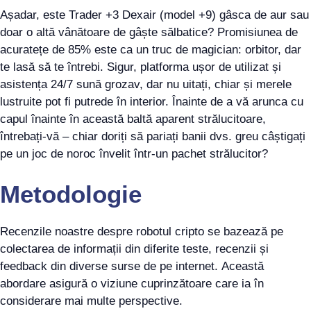
Așadar, este Trader +3 Dexair (model +9) gâsca de aur sau
doar o altă vânătoare de gâște sălbatice? Promisiunea de
acuratețe de 85% este ca un truc de magician: orbitor, dar
te lasă să te întrebi. Sigur, platforma ușor de utilizat și
asistența 24/7 sună grozav, dar nu uitați, chiar și merele
lustruite pot fi putrede în interior. Înainte de a vă arunca cu
capul înainte în această baltă aparent strălucitoare,
întrebați-vă – chiar doriți să pariați banii dvs. greu câștigați
pe un joc de noroc învelit într-un pachet strălucitor?
Metodologie
Recenzile noastre despre robotul cripto se bazează pe
colectarea de informații din diferite teste, recenzii și
feedback din diverse surse de pe internet. Această
abordare asigură o viziune cuprinzătoare care ia în
considerare mai multe perspective.