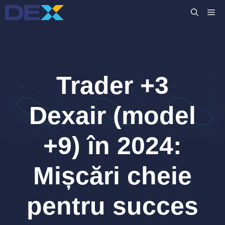
Sari
M
la
conținut
Trader +3
Dexair (model
+9) în 2024:
Mișcări cheie
pentru succes