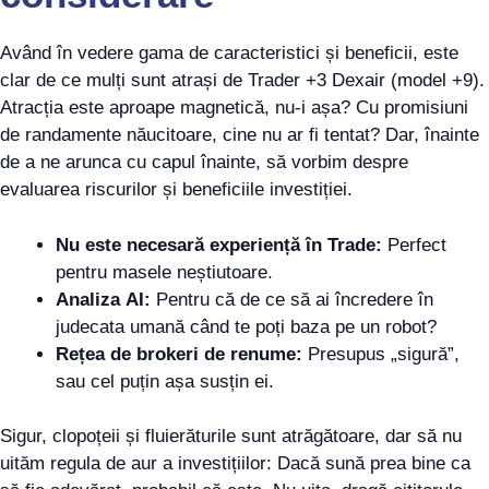
Având în vedere gama de caracteristici și beneficii, este
clar de ce mulți sunt atrași de Trader +3 Dexair (model +9).
Atracția este aproape magnetică, nu-i așa? Cu promisiuni
de randamente năucitoare, cine nu ar fi tentat? Dar, înainte
de a ne arunca cu capul înainte, să vorbim despre
evaluarea riscurilor și beneficiile investiției.
Nu este necesară experiență în Trade:
Perfect
pentru masele neștiutoare.
Analiza AI:
Pentru că de ce să ai încredere în
judecata umană când te poți baza pe un robot?
Rețea de brokeri de renume:
Presupus „sigură”,
sau cel puțin așa susțin ei.
Sigur, clopoțeii și fluierăturile sunt atrăgătoare, dar să nu
uităm regula de aur a investițiilor: Dacă sună prea bine ca