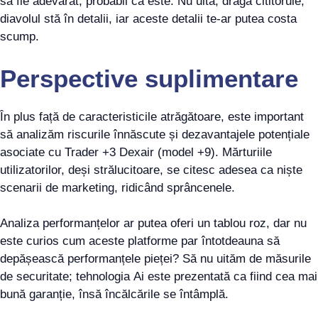
să fie adevărat, probabil că este. Nu uita, dragă cititorule,
diavolul stă în detalii, iar aceste detalii te-ar putea costa
scump.
Perspective suplimentare
În plus față de caracteristicile atrăgătoare, este important
să analizăm riscurile înnăscute și dezavantajele potențiale
asociate cu Trader +3 Dexair (model +9). Mărturiile
utilizatorilor, deși strălucitoare, se citesc adesea ca niște
scenarii de marketing, ridicând sprâncenele.
Analiza performanțelor ar putea oferi un tablou roz, dar nu
este curios cum aceste platforme par întotdeauna să
depășească performanțele pieței? Să nu uităm de măsurile
de securitate; tehnologia Ai este prezentată ca fiind cea mai
bună garanție, însă încălcările se întâmplă.