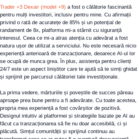
Trader +3 Dexair (model +9)
a fost o călătorie fascinantă
pentru mulți investitori, inclusiv pentru mine. Cu afirmații
privind o rată de acuratețe de 85% și un potențial de
randament de 8x, platforma mi-a stârnit cu siguranță
interesul. Ceea ce mi-a atras atenția cu adevărat a fost
natura ușor de utilizat a serviciului. Nu este necesară nicio
experiență anterioară de tranzacționare, deoarece AI-ul lor
se ocupă de munca grea. În plus, asistența pentru clienți
24/7 este un aspect liniștitor care te ajută să te simți ghidat
și sprijinit pe parcursul călătoriei tale investiționale.
La prima vedere, mărturiile și poveștile de succes păreau
aproape prea bune pentru a fi adevărate. Cu toate acestea,
propria mea experiență a fost covârșitor de pozitivă.
Designul intuitiv al platformei și strategiile bazate pe AI au
făcut ca tranzacționarea să fie nu doar accesibilă, ci și
plăcută. Simțul comunității și sprijinul continuu au