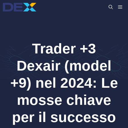
Vai
M
al
contenuto
Trader +3
Dexair (model
+9) nel 2024: Le
mosse chiave
per il successo