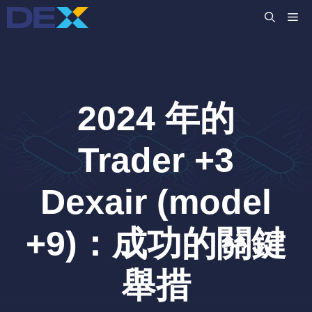
跳
M
至
主
要
內
容
2024 年的
Trader +3
Dexair (model
+9)：成功的關鍵
舉措