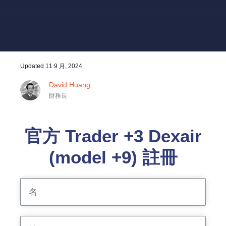
Updated
11 9 月, 2024
David Huang
財務長
官方 Trader +3 Dexair
(model +9) 註冊