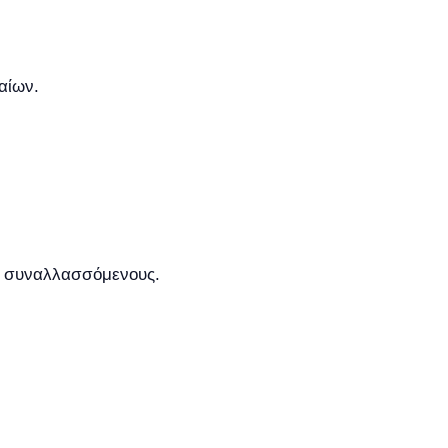
αίων.
ς συναλλασσόμενους.