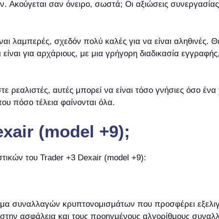
 Ακούγεται σαν όνειρο, σωστά; Οι αξιώσεις συνεργασίας 
αι λαμπερές, σχεδόν πολύ καλές για να είναι αληθινές. Θέ
τι είναι για αρχάριους, με μια γρήγορη διαδικασία εγγραφή
στε ρεαλιστές, αυτές μπορεί να είναι τόσο γνήσιες όσο έν
του πόσο τέλεια φαίνονται όλα.
exair (model +9);
ικών του Trader +3 Dexair (model +9):
τφόρμα συναλλαγών κρυπτονομισμάτων που προσφέρει εξελι
η στην ασφάλεια και τους προηγμένους αλγορίθμους συναλ