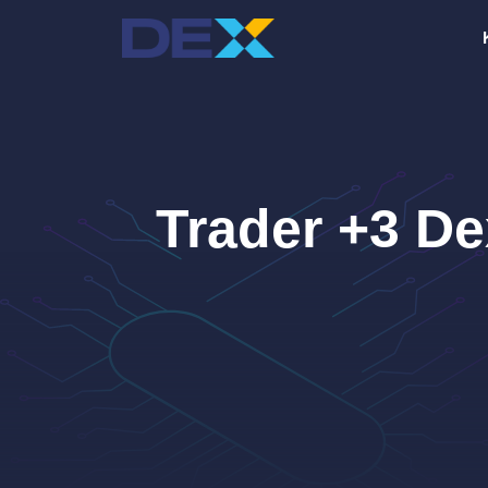
Μετάβαση
σε
περιεχόμενο
Trader +3 De