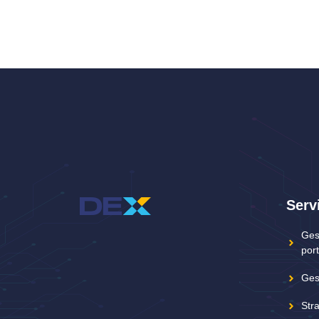
Serv
Ges
port
Gest
Stra