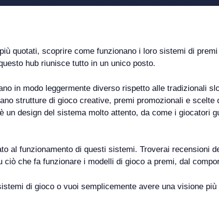
 più quotati, scoprire come funzionano i loro sistemi di pre
uesto hub riunisce tutto in un unico posto.
no in modo leggermente diverso rispetto alle tradizionali sl
ano strutture di gioco creative, premi promozionali e scelte 
c’è un design del sistema molto attento, da come i giocatori
 al funzionamento di questi sistemi. Troverai recensioni degli
su ciò che fa funzionare i modelli di gioco a premi, dal compo
i sistemi di gioco o vuoi semplicemente avere una visione più 