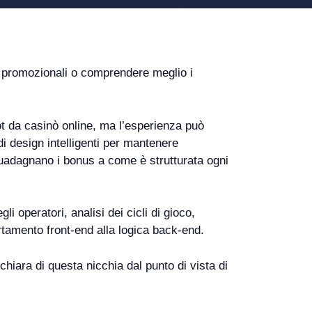
mi promozionali o comprendere meglio i
ot da casinò online, ma l’esperienza può
di design intelligenti per mantenere
 guadagnano i bonus a come è strutturata ogni
 operatori, analisi dei cicli di gioco,
rtamento front-end alla logica back-end.
chiara di questa nicchia dal punto di vista di