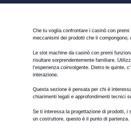
Che tu voglia confrontare i casinò con premi
meccanismi dei prodotti che li compongono, q
Le slot machine da casinò con premi funziona
risultare sorprendentemente familiare. Utilizz
l’esperienza coinvolgente. Dietro le quinte, 
interazione.
Questa sezione è pensata per chi è interessato
chiarimenti legali e approfondimenti tecnici 
Se ti interessa la progettazione di prodotti, 
un costruttore, questo è il punto di partenza.