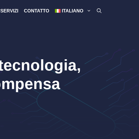
SERVIZI
CONTATTO
ITALIANO
 tecnologia,
compensa