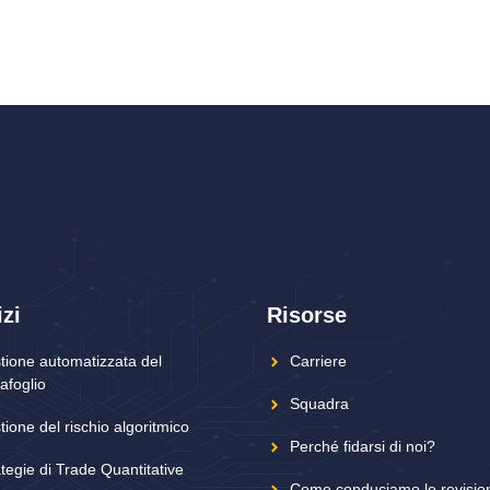
izi
Risorse
tione automatizzata del
Carriere
afoglio
Squadra
ione del rischio algoritmico
Perché fidarsi di noi?
tegie di Trade Quantitative
Come conduciamo le revisio