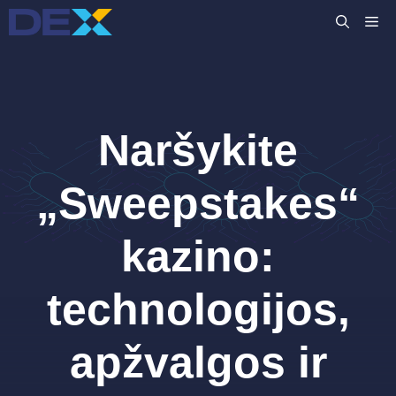
Pereiti
M
prie
turinio
Naršykite
„Sweepstakes“
kazino:
technologijos,
apžvalgos ir