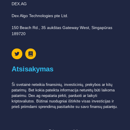
DEX.AG
Dex Algo Technologies pte Ltd.
150 Beach Rd., 35 aukštas Gateway West, Singapūras
189720
Atsisakymas
Ši svetainė neteikia finansinių, investicinių, prekybos ar kitų
patarimų. Bet kokia pateikta informacija neturėtų būti laikoma
patarimu. Dex.ag nepataria pirkti, parduoti ar laikyti
kriptovaliutos. Būtinai nuodugniai ištirkite visas investicijas ir
prieš priimdami sprendimą pasitarkite su savo finansų patarėju.