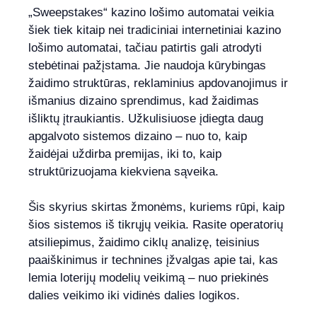
„Sweepstakes“ kazino lošimo automatai veikia
šiek tiek kitaip nei tradiciniai internetiniai kazino
lošimo automatai, tačiau patirtis gali atrodyti
stebėtinai pažįstama. Jie naudoja kūrybingas
žaidimo struktūras, reklaminius apdovanojimus ir
išmanius dizaino sprendimus, kad žaidimas
išliktų įtraukiantis. Užkulisiuose įdiegta daug
apgalvoto sistemos dizaino – nuo to, kaip
žaidėjai uždirba premijas, iki to, kaip
struktūrizuojama kiekviena sąveika.
Šis skyrius skirtas žmonėms, kuriems rūpi, kaip
šios sistemos iš tikrųjų veikia. Rasite operatorių
atsiliepimus, žaidimo ciklų analizę, teisinius
paaiškinimus ir technines įžvalgas apie tai, kas
lemia loterijų modelių veikimą – nuo priekinės
dalies veikimo iki vidinės dalies logikos.