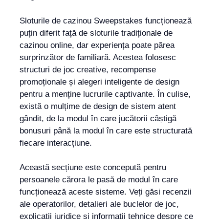
Sloturile de cazinou Sweepstakes funcționează
puțin diferit față de sloturile tradiționale de
cazinou online, dar experiența poate părea
surprinzător de familiară. Acestea folosesc
structuri de joc creative, recompense
promoționale și alegeri inteligente de design
pentru a menține lucrurile captivante. În culise,
există o mulțime de design de sistem atent
gândit, de la modul în care jucătorii câștigă
bonusuri până la modul în care este structurată
fiecare interacțiune.
Această secțiune este concepută pentru
persoanele cărora le pasă de modul în care
funcționează aceste sisteme. Veți găsi recenzii
ale operatorilor, detalieri ale buclelor de joc,
explicații juridice și informații tehnice despre ce