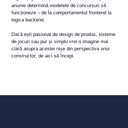
anume determină modelele de concursuri să
funcționeze – de la comportamentul frontend la
logica backend.
Dacă ești pasionat de design de produs, sisteme
de jocuri sau pur și simplu vrei o imagine mai
clară asupra acestei nișe din perspectiva unui
constructor, de aici să începi.