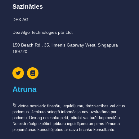
Sazināties
DEX.AG
Dex Algo Technologies pte Ltd.
150 Beach Rd., 35. līmenis Gateway West, Singapūra
189720
Atruna
Šī vietne nesniedz finanšu, ieguldījumu, tirdzniecības vai citus
padomus. Jebkura sniegtā informācija nav uzskatāma par
padomu. Dex.ag neiesaka pirkt, pārdot vai turēt kriptovalūtu.
Noteikti rūpīgi izpētiet jebkuru ieguldījumu un pirms lēmuma
pieņemšanas konsultējieties ar savu finanšu konsultantu.