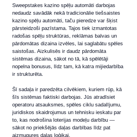
Sweepstakes kazino spēļu automāti darbojas
nedaudz savādāk nekā tradicionālie tiešsaistes
kazino spēļu automāti, taču pieredze var šķist
pārsteidzoši pazīstama. Tajos tiek izmantotas
radošas spēļu struktūras, reklāmas balvas un
pārdomātas dizaina izvēles, lai saglabātu spēles
saistošas. Aizkulisēs ir daudz pārdomāta
sistēmas dizaina, sākot no tā, kā spēlētāji
nopelna bonusus, līdz tam, kā katra mijiedarbība
ir strukturēta.
Šī sadaļa ir paredzēta cilvēkiem, kuriem rūp, kā
šīs sistēmas faktiski darbojas. Jūs atradīsiet
operatoru atsauksmes, spēles ciklu sadalījumu,
juridiskos skaidrojumus un tehnisku ieskatu par
to, kas nodrošina loterijas modeļu darbību —
sākot no priekšējās daļas darbības līdz pat
aizmugures daļas loģikai.