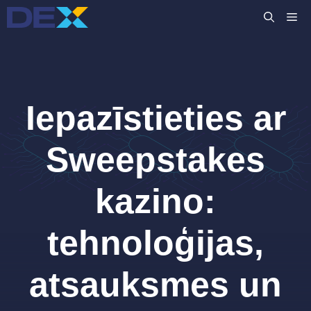
Skip
M
to
content
Iepazīstieties ar
Sweepstakes
kazino:
tehnoloģijas,
atsauksmes un