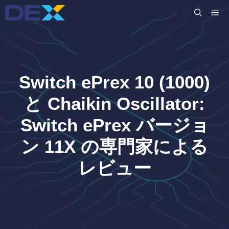
コ
M
ン
テ
ン
ツ
へ
Switch ePrex 10 (1000)
ス
キ
と Chaikin Oscillator:
ッ
Switch ePrex バージョ
プ
ン 11X の専門家による
レビュー