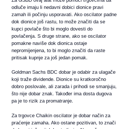
Za GSBD ovaj alat može pomoći trgovcima da
odluče imaju li nedavni dobici dionice pravi
zamah ili počinju usporavati. Ako oscilator padne
dok dionice još rastu, to može značiti da se
kupci povlače što bi moglo dovesti do
povlačenja. S druge strane, ako se oscilator
pomakne naviše dok dionica ostaje
nepromijenjena, to bi moglo značiti da raste
pritisak kupnje za još jedan pomak.
Goldman Sachs BDC dobar je odabir za ulagače
koji traže dividende. Dionice su kratkoročno
dobro poslovale, ali zarada i prihodi se smanjuju,
što nije dobar znak. Također ima dosta dugova
pa je to rizik za promatranje.
Za trgovce Chaikin oscilator je dobar način za
praćenje zamaha. Ako ostane pozitivan, to znači