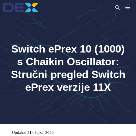
Preskoči
IZ
na
sadržaj
Switch ePrex 10 (1000)
s Chaikin Oscillator:
Stručni pregled Switch
ePrex verzije 11X
Updated
21 ožujka, 2025