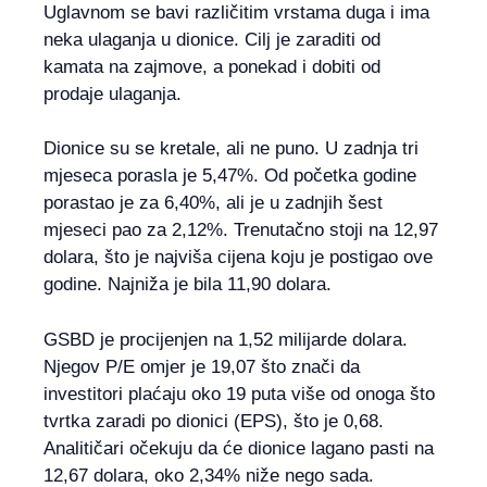
Uglavnom se bavi različitim vrstama duga i ima
neka ulaganja u dionice. Cilj je zaraditi od
kamata na zajmove, a ponekad i dobiti od
prodaje ulaganja.
Dionice su se kretale, ali ne puno. U zadnja tri
mjeseca porasla je 5,47%. Od početka godine
porastao je za 6,40%, ali je u zadnjih šest
mjeseci pao za 2,12%. Trenutačno stoji na 12,97
dolara, što je najviša cijena koju je postigao ove
godine. Najniža je bila 11,90 dolara.
GSBD je procijenjen na 1,52 milijarde dolara.
Njegov P/E omjer je 19,07 što znači da
investitori plaćaju oko 19 puta više od onoga što
tvrtka zaradi po dionici (EPS), što je 0,68.
Analitičari očekuju da će dionice lagano pasti na
12,67 dolara, oko 2,34% niže nego sada.