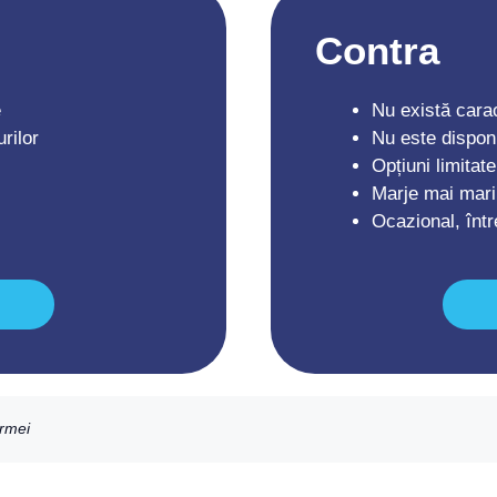
Contra
e
Nu există carac
rilor
Nu este dispon
Opțiuni limitat
Marje mai mari 
Ocazional, într
ormei