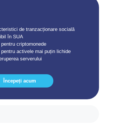
teristici de tranzacționare socială
ibil în SUA
e pentru criptomonede
pentru activele mai puțin lichide
eruperea serverului
Începeți acum