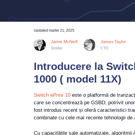
Updated
martie 21, 2025
Jamie McNeill
James Taylor
Scriitor
CTO
Introducere la Swit
1000 ( model 11X)
Switch ePrex 10
este o platformă de tranzac
care se concentrează pe GSBD; potrivit unor 
fost introdus recent și oferă caracteristici tr
combinate cu cele mai recente tehnologii de 
Cu capacitățile sale automatizate, algoritmii 