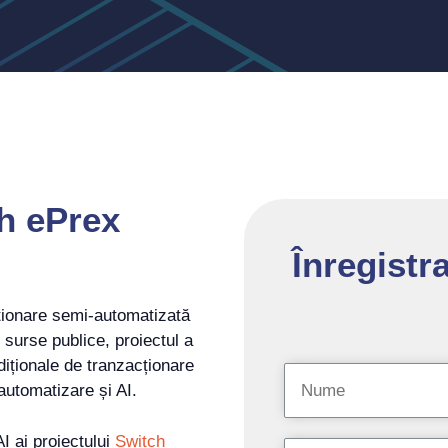
ch ePrex
Înregistr
ționare semi-automatizată
surse publice, proiectul a
adiționale de tranzacționare
automatizare și AI.
AI ai proiectului
Switch