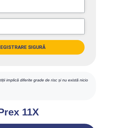
REGISTRARE SIGURĂ
ții implică diferite grade de risc și nu există nicio
ePrex 11X