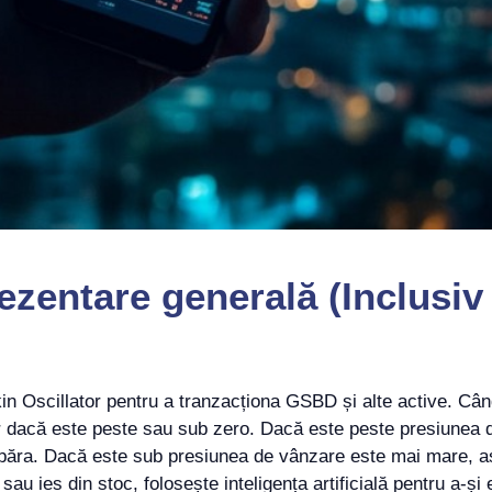
zentare generală (Inclusiv 
ikin Oscillator pentru a tranzacționa GSBD și alte active. 
ar dacă este peste sau sub zero. Dacă este peste presiunea
ra. Dacă este sub presiunea de vânzare este mai mare, aș
sau ies din stoc, folosește inteligența artificială pentru a-ș