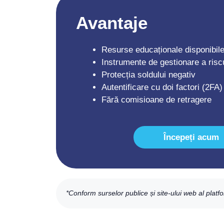
Avantaje
Resurse educaționale disponibil
Instrumente de gestionare a riscu
Protecția soldului negativ
Autentificare cu doi factori (2FA)
Fără comisioane de retragere
Începeți acum
*Conform surselor publice și site-ului web al platf