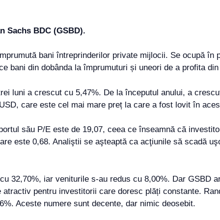
man Sachs BDC (GSBD).
ută bani întreprinderilor private mijlocii. Se ocupă în princ
ace bani din dobânda la împrumuturi și uneori de a profita din 
trei luni a crescut cu 5,47%. De la începutul anului, a cresc
USD, care este cel mai mare preț la care a fost lovit în ace
rtul său P/E este de 19,07, ceea ce înseamnă că investitori
re este 0,68. Analiştii se aşteaptă ca acţiunile să scadă uş
 cu 32,70%, iar veniturile s-au redus cu 8,00%. Dar GSBD are
 atractiv pentru investitorii care doresc plăți constante. R
,76%. Aceste numere sunt decente, dar nimic deosebit.