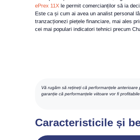
ePrex 11X
le permit comercianților să ia deciz
Este ca și cum ai avea un analist personal lâ
tranzacționezi piețele financiare, mai ales pr
cei mai populari indicatori tehnici precum Cha
Vă rugăm să rețineți că performanțele anterioare pot 
garanție că performanțele viitoare vor fi profitabile
Caracteristicile și b