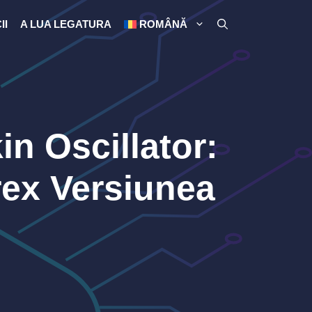
II
A LUA LEGATURA
ROMÂNĂ
in Oscillator:
rex Versiunea