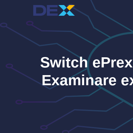
Sari
la
conținut
Switch ePrex 
Examinare ex