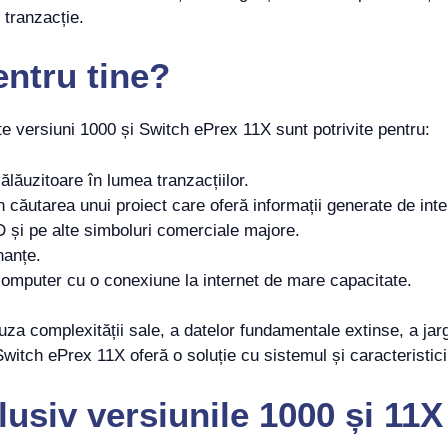
 tranzacție.
entru tine?
e versiuni 1000 și Switch ePrex 11X sunt potrivite pentru:
lăuzitoare în lumea tranzacțiilor.
căutarea unui proiect care oferă informații generate de inteli
și pe alte simboluri comerciale majore.
inanțe.
omputer cu o conexiune la internet de mare capacitate.
za complexității sale, a datelor fundamentale extinse, a jarg
witch ePrex 11X oferă o soluție cu sistemul și caracteristici
lusiv versiunile 1000 și 11