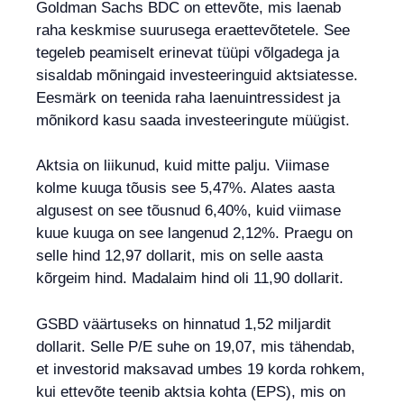
Goldman Sachs BDC on ettevõte, mis laenab
raha keskmise suurusega eraettevõtetele. See
tegeleb peamiselt erinevat tüüpi võlgadega ja
sisaldab mõningaid investeeringuid aktsiatesse.
Eesmärk on teenida raha laenuintressidest ja
mõnikord kasu saada investeeringute müügist.
Aktsia on liikunud, kuid mitte palju. Viimase
kolme kuuga tõusis see 5,47%. Alates aasta
algusest on see tõusnud 6,40%, kuid viimase
kuue kuuga on see langenud 2,12%. Praegu on
selle hind 12,97 dollarit, mis on selle aasta
kõrgeim hind. Madalaim hind oli 11,90 dollarit.
GSBD väärtuseks on hinnatud 1,52 miljardit
dollarit. Selle P/E suhe on 19,07, mis tähendab,
et investorid maksavad umbes 19 korda rohkem,
kui ettevõte teenib aktsia kohta (EPS), mis on