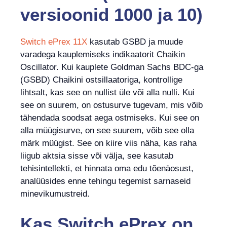
versioonid 1000 ja 10)
Switch ePrex 11X
kasutab GSBD ja muude
varadega kauplemiseks indikaatorit Chaikin
Oscillator. Kui kauplete Goldman Sachs BDC-ga
(GSBD) Chaikini ostsillaatoriga, kontrollige
lihtsalt, kas see on nullist üle või alla nulli. Kui
see on suurem, on ostusurve tugevam, mis võib
tähendada soodsat aega ostmiseks. Kui see on
alla müügisurve, on see suurem, võib see olla
märk müügist. See on kiire viis näha, kas raha
liigub aktsia sisse või välja, see kasutab
tehisintellekti, et hinnata oma edu tõenäosust,
analüüsides enne tehingu tegemist sarnaseid
minevikumustreid.
Kas
Switch ePrex on