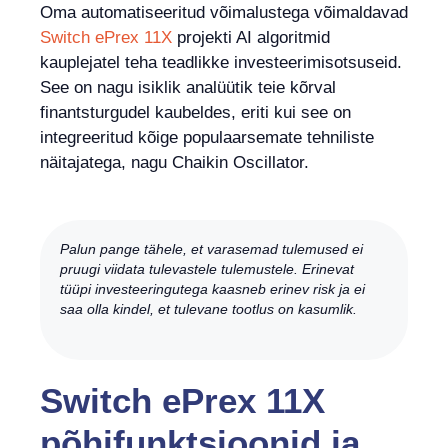
Oma automatiseeritud võimalustega võimaldavad
Switch ePrex 11X
projekti AI algoritmid
kauplejatel teha teadlikke investeerimisotsuseid.
See on nagu isiklik analüütik teie kõrval
finantsturgudel kaubeldes, eriti kui see on
integreeritud kõige populaarsemate tehniliste
näitajatega, nagu Chaikin Oscillator.
Palun pange tähele, et varasemad tulemused ei
pruugi viidata tulevastele tulemustele. Erinevat
tüüpi investeeringutega kaasneb erinev risk ja ei
saa olla kindel, et tulevane tootlus on kasumlik.
Switch ePrex 11X
põhifunktsioonid ja