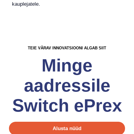
kauplejatele.
TEIE VÄRAV INNOVATSIOONI ALGAB SIIT
Minge
aadressile
Switch ePrex
Alusta nüüd