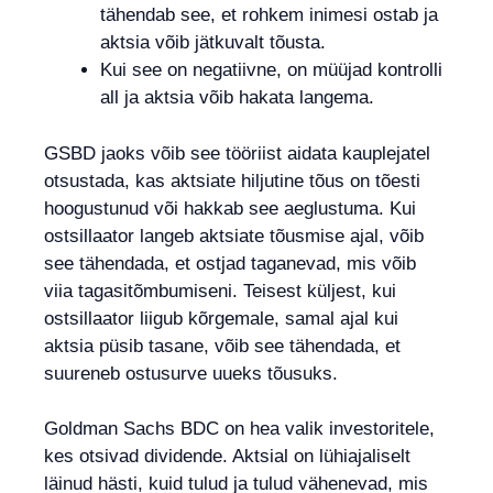
tähendab see, et rohkem inimesi ostab ja
aktsia võib jätkuvalt tõusta.
Kui see on negatiivne, on müüjad kontrolli
all ja aktsia võib hakata langema.
GSBD jaoks võib see tööriist aidata kauplejatel
otsustada, kas aktsiate hiljutine tõus on tõesti
hoogustunud või hakkab see aeglustuma. Kui
ostsillaator langeb aktsiate tõusmise ajal, võib
see tähendada, et ostjad taganevad, mis võib
viia tagasitõmbumiseni. Teisest küljest, kui
ostsillaator liigub kõrgemale, samal ajal kui
aktsia püsib tasane, võib see tähendada, et
suureneb ostusurve uueks tõusuks.
Goldman Sachs BDC on hea valik investoritele,
kes otsivad dividende. Aktsial on lühiajaliselt
läinud hästi, kuid tulud ja tulud vähenevad, mis