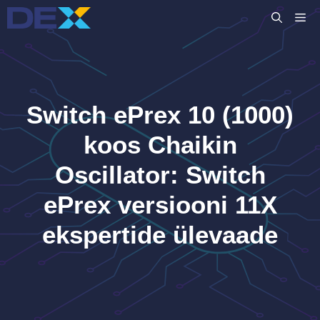
Skip
M
to
content
Switch ePrex 10 (1000)
koos Chaikin
Oscillator: Switch
ePrex versiooni 11X
ekspertide ülevaade