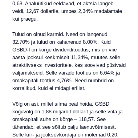
0,68. Analüütikud eeldavad, et aktsia langeb
veidi, 12,67 dollarile, umbes 2,34% madalamale
kui praegu.
Tulud on olnud karmid. Need on langenud
32,70% ja tulud on kahanenud 8,00%. Kuid
GSBD-l on kõrge dividenditootlus, mis on viie
aasta jooksul keskmiselt 11,34%, muutes selle
atraktiivseks investoritele, kes soovivad püsivaid
väljamakseid. Selle varade tootlus on 6,64% ja
omakapitali tootlus 4,76%. Need numbrid on
korralikud, kuid ei midagi erilist.
Võlg on asi, millel silma peal hoida. GSBD
koguvõlg on 1,88 miljardit dollarit ja selle võla ja
omakapitali suhe on kõrge – 118,57. See
tähendab, et see sõltub palju laenuvõtmisest.
Selle kiir- ja jooksevkordaja on mõlemad 0,20,