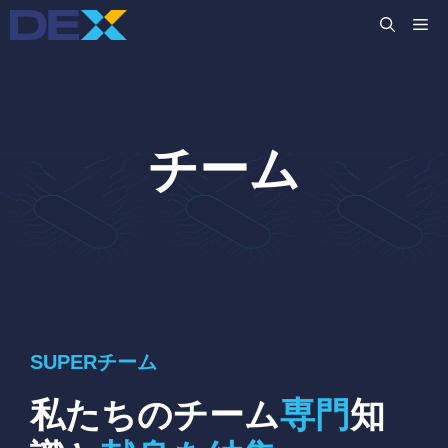
コ
M
ン
テ
ン
ツ
へ
チーム
ス
キ
ッ
プ
SUPERチーム
私たちのチーム
専門
知