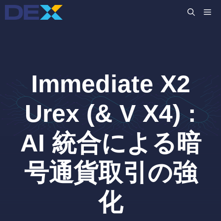
コ
M
ン
テ
ン
ツ
へ
Immediate X2
ス
キ
ッ
Urex (& V X4) :
プ
AI 統合による暗
号通貨取引の強
化