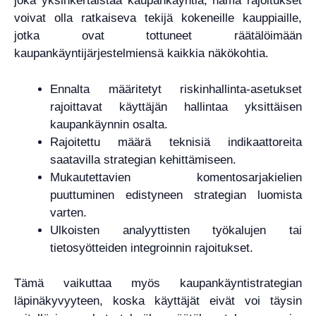
joka yksinkertaistaa kaupankäyntiä, nämä rajoitukset
voivat olla ratkaiseva tekijä kokeneille kauppiaille,
jotka ovat tottuneet räätälöimään
kaupankäyntijärjestelmiensä kaikkia näkökohtia.
Ennalta määritetyt riskinhallinta-asetukset
rajoittavat käyttäjän hallintaa yksittäisen
kaupankäynnin osalta.
Rajoitettu määrä teknisiä indikaattoreita
saatavilla strategian kehittämiseen.
Mukautettavien komentosarjakielien
puuttuminen edistyneen strategian luomista
varten.
Ulkoisten analyyttisten työkalujen tai
tietosyötteiden integroinnin rajoitukset.
Tämä vaikuttaa myös kaupankäyntistrategian
läpinäkyvyyteen, koska käyttäjät eivät voi täysin