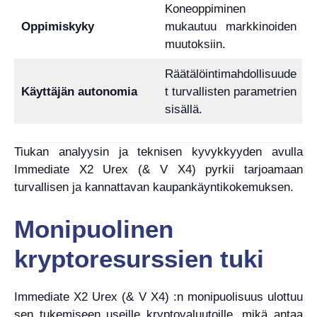
Koneoppiminen
Oppimiskyky
mukautuu markkinoiden
muutoksiin.
Räätälöintimahdollisuude
Käyttäjän autonomia
t turvallisten parametrien
sisällä.
Tiukan analyysin ja teknisen kyvykkyyden avulla
Immediate X2 Urex (& V X4) pyrkii tarjoamaan
turvallisen ja kannattavan kaupankäyntikokemuksen.
Monipuolinen
kryptoresurssien tuki
Immediate X2 Urex (& V X4) :n monipuolisuus ulottuu
sen tukemiseen useille kryptovaluutoille, mikä antaa