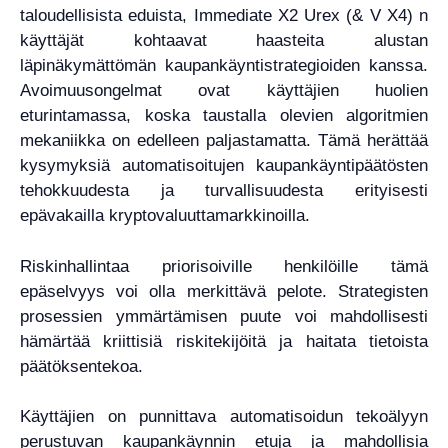
taloudellisista eduista, Immediate X2 Urex (& V X4) n
käyttäjät kohtaavat haasteita alustan
läpinäkymättömän kaupankäyntistrategioiden kanssa.
Avoimuusongelmat ovat käyttäjien huolien
eturintamassa, koska taustalla olevien algoritmien
mekaniikka on edelleen paljastamatta. Tämä herättää
kysymyksiä automatisoitujen kaupankäyntipäätösten
tehokkuudesta ja turvallisuudesta erityisesti
epävakailla kryptovaluuttamarkkinoilla.
Riskinhallintaa priorisoiville henkilöille tämä
epäselvyys voi olla merkittävä pelote. Strategisten
prosessien ymmärtämisen puute voi mahdollisesti
hämärtää kriittisiä riskitekijöitä ja haitata tietoista
päätöksentekoa.
Käyttäjien on punnittava automatisoidun tekoälyyn
perustuvan kaupankäynnin etuja ja mahdollisia