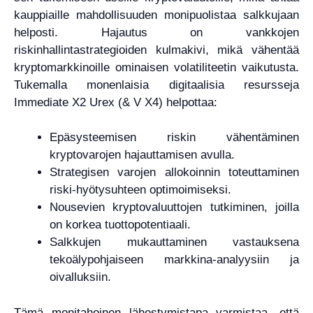
kauppiaille mahdollisuuden monipuolistaa salkkujaan
helposti. Hajautus on vankkojen
riskinhallintastrategioiden kulmakivi, mikä vähentää
kryptomarkkinoille ominaisen volatiliteetin vaikutusta.
Tukemalla monenlaisia ​​digitaalisia resursseja
Immediate X2 Urex (& V X4) helpottaa:
Epäsysteemisen riskin vähentäminen
kryptovarojen hajauttamisen avulla.
Strategisen varojen allokoinnin toteuttaminen
riski-hyötysuhteen optimoimiseksi.
Nousevien kryptovaluuttojen tutkiminen, joilla
on korkea tuottopotentiaali.
Salkkujen mukauttaminen vastauksena
tekoälypohjaiseen markkina-analyysiin ja
oivalluksiin.
Tämä monitahoinen lähestymistapa varmistaa, että