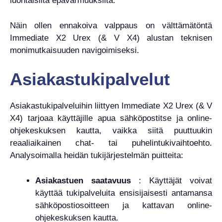
luontaisilta epävarmuuksilta.
Näin ollen ennakoiva valppaus on välttämätöntä
Immediate X2 Urex (& V X4) alustan teknisen
monimutkaisuuden navigoimiseksi.
Asiakastukipalvelut
Asiakastukipalveluihin liittyen Immediate X2 Urex (& V
X4) tarjoaa käyttäjille apua sähköpostitse ja online-
ohjekeskuksen kautta, vaikka siitä puuttuukin
reaaliaikainen chat- tai puhelintukivaihtoehto.
Analysoimalla heidän tukijärjestelmän puitteita:
Asiakastuen saatavuus
: Käyttäjät voivat
käyttää tukipalveluita ensisijaisesti antamansa
sähköpostiosoitteen ja kattavan online-
ohjekeskuksen kautta.