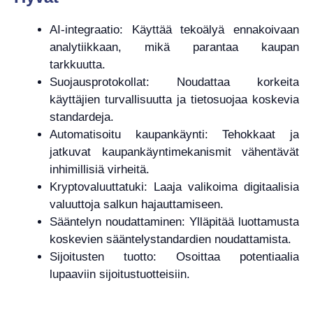
AI-integraatio: Käyttää tekoälyä ennakoivaan
analytiikkaan, mikä parantaa kaupan
tarkkuutta.
Suojausprotokollat: Noudattaa korkeita
käyttäjien turvallisuutta ja tietosuojaa koskevia
standardeja.
Automatisoitu kaupankäynti: Tehokkaat ja
jatkuvat kaupankäyntimekanismit vähentävät
inhimillisiä virheitä.
Kryptovaluuttatuki: Laaja valikoima digitaalisia
valuuttoja salkun hajauttamiseen.
Sääntelyn noudattaminen: Ylläpitää luottamusta
koskevien sääntelystandardien noudattamista.
Sijoitusten tuotto: Osoittaa potentiaalia
lupaaviin sijoitustuotteisiin.