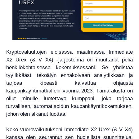
Kryptovaluuttojen eloisassa maailmassa Immediate
X2 Urex (& V X4) -järjestelmä on muuttanut peliä
henkilökohtaisessa kokemuksessani. Se yhdistää
tyylikkäästi tekoälyn ennakoivaan analytiikkaan ja
tarjoaa kipeästi kaivattua ohjausta
kaupankäyntimatkalleni vuonna 2023. Tämä alusta on
ollut minulle luotettava kumppani, joka tarjoaa
turvallisen, automatisoidun kaupankäyntikokemuksen,
johon olen alkanut luottaa.
Koko vuorovaikutukseni Immediate X2 Urex (& V X4)
kanssa olen seurannut sen huolellista suunnittelua,