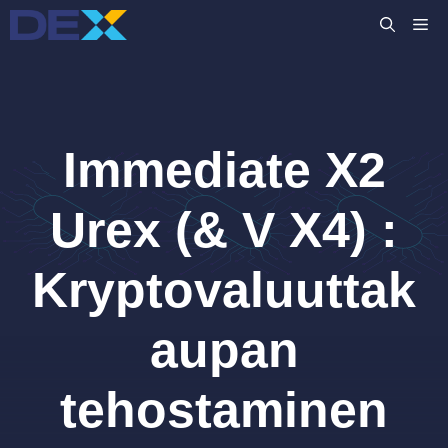
Siirry
VA
sisältöön
Immediate X2
Urex (& V X4) :
Kryptovaluuttak
aupan
tehostaminen