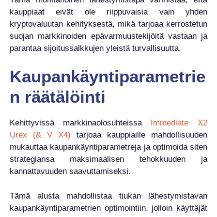
kauppiaat eivät ole riippuvaisia ​​vain yhden
kryptovaluutan kehityksestä, mikä tarjoaa kerrostetun
suojan markkinoiden epävarmuustekijöitä vastaan ​​ja
parantaa sijoitussalkkujen yleistä turvallisuutta.
Kaupankäyntiparametrie
n räätälöinti
Kehittyvissä markkinaolosuhteissa
Immediate X2
Urex (& V X4)
tarjoaa kauppiaille mahdollisuuden
mukauttaa kaupankäyntiparametreja ja optimoida siten
strategiansa maksimaalisen tehokkuuden ja
kannattavuuden saavuttamiseksi.
Tämä alusta mahdollistaa tiukan lähestymistavan
kaupankäyntiparametrien optimointiin, jolloin käyttäjät