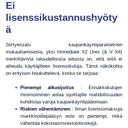
Ei
lisenssikustannushyöty
ä
Siirtyessäsi kaupankäyntiparametrien
mukauttamisesta, yksi Immediate X2 Urex (& V X4)
merkittävistä taloudellisista eduista on, että siitä ei
aiheudu käyttäjilleen lisenssikuluja. Tämä näkökohta
on erityisen houkutteleva, koska se tarjoaa:
Pienempi alkusijoitus
: Ennakkokulujen
minimoiminen antaa sijoittajille mahdollisuuden
kohdistaa varoja kaupankäyntipääomaan.
Riskien vähentäminen
: Ilman lisenssimaksuja
markkinoillepääsyn este on pienempi, mikä
vähentää kokonaisinvestointiriskejä.