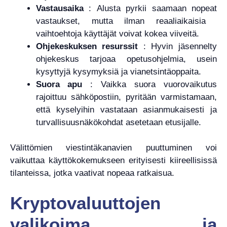
Vastausaika
: Alusta pyrkii saamaan nopeat
vastaukset, mutta ilman reaaliaikaisia ​​
vaihtoehtoja käyttäjät voivat kokea viiveitä.
Ohjekeskuksen resurssit
: Hyvin jäsennelty
ohjekeskus tarjoaa opetusohjelmia, usein
kysyttyjä kysymyksiä ja vianetsintäoppaita.
Suora apu
: Vaikka suora vuorovaikutus
rajoittuu sähköpostiin, pyritään varmistamaan,
että kyselyihin vastataan asianmukaisesti ja
turvallisuusnäkökohdat asetetaan etusijalle.
Välittömien viestintäkanavien puuttuminen voi
vaikuttaa käyttökokemukseen erityisesti kiireellisissä
tilanteissa, jotka vaativat nopeaa ratkaisua.
Kryptovaluuttojen
valikoima ja