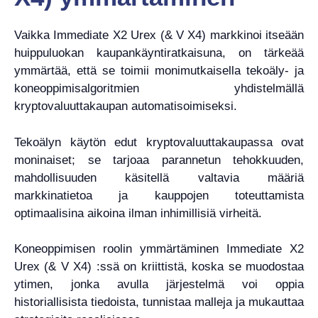
Vaikka Immediate X2 Urex (& V X4) markkinoi itseään
huippuluokan kaupankäyntiratkaisuna, on tärkeää
ymmärtää, että se toimii monimutkaisella tekoäly- ja
koneoppimisalgoritmien yhdistelmällä
kryptovaluuttakaupan automatisoimiseksi.
Tekoälyn käytön edut kryptovaluuttakaupassa ovat
moninaiset; se tarjoaa parannetun tehokkuuden,
mahdollisuuden käsitellä valtavia määriä
markkinatietoa ja kauppojen toteuttamista
optimaalisina aikoina ilman inhimillisiä virheitä.
Koneoppimisen roolin ymmärtäminen Immediate X2
Urex (& V X4) :ssä on kriittistä, koska se muodostaa
ytimen, jonka avulla järjestelmä voi oppia
historiallisista tiedoista, tunnistaa malleja ja mukauttaa