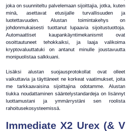
joka on suunniteltu palvelemaan sijoittajia, jotka, kuten
minä, asettavat etusijalle turvallisuuden ja
luotettavuuden. Alustan toimintakehys on
johdonmukaisesti tuottanut lupaavia sijoitustuottoja.
Automaattiset kaupankäyntimekanismit ovat
osoittautuneet tehokkaiksi, ja laaja valikoima
kryptovaluuttatuki on antanut minulle joustavuutta
monipuolistaa salkkuani.
Lisäksi alustan suojausprotokollat ​​ovat olleet
vaikuttavia ja täyttäneet ne korkeat vaatimukset, joita
me tarkkaavaisina sijoittajina odotamme. Alustan
tiukka noudattaminen sääntelystandardeja on lisännyt
luottamustani ja ymmärrystäni sen roolista
rahoitusekosysteemissä.
Immediate X2 Urex (& V