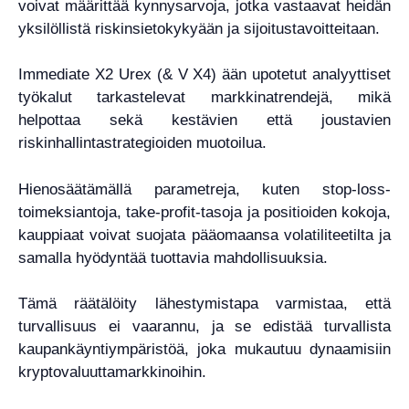
voivat määrittää kynnysarvoja, jotka vastaavat heidän
yksilöllistä riskinsietokykyään ja sijoitustavoitteitaan.
Immediate X2 Urex (& V X4) ään upotetut analyyttiset
työkalut tarkastelevat markkinatrendejä, mikä
helpottaa sekä kestävien että joustavien
riskinhallintastrategioiden muotoilua.
Hienosäätämällä parametreja, kuten stop-loss-
toimeksiantoja, take-profit-tasoja ja positioiden kokoja,
kauppiaat voivat suojata pääomaansa volatiliteetilta ja
samalla hyödyntää tuottavia mahdollisuuksia.
Tämä räätälöity lähestymistapa varmistaa, että
turvallisuus ei vaarannu, ja se edistää turvallista
kaupankäyntiympäristöä, joka mukautuu dynaamisiin
kryptovaluuttamarkkinoihin.