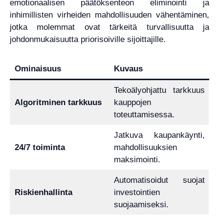
emotionaalisen päätöksenteon eliminointi ja
inhimillisten virheiden mahdollisuuden vähentäminen,
jotka molemmat ovat tärkeitä turvallisuutta ja
johdonmukaisuutta priorisoiville sijoittajille.
Ominaisuus
Kuvaus
Tekoälyohjattu tarkkuus
Algoritminen tarkkuus
kauppojen
toteuttamisessa.
Jatkuva kaupankäynti,
24/7 toiminta
mahdollisuuksien
maksimointi.
Automatisoidut suojat
Riskienhallinta
investointien
suojaamiseksi.