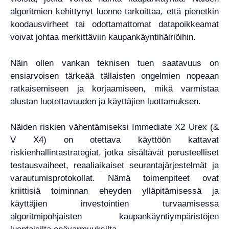
algoritmien kehittynyt luonne tarkoittaa, että pienetkin
koodausvirheet tai odottamattomat datapoikkeamat
voivat johtaa merkittäviin kaupankäyntihäiriöihin.
Näin ollen vankan teknisen tuen saatavuus on
ensiarvoisen tärkeää tällaisten ongelmien nopeaan
ratkaisemiseen ja korjaamiseen, mikä varmistaa
alustan luotettavuuden ja käyttäjien luottamuksen.
Näiden riskien vähentämiseksi Immediate X2 Urex (&
V X4) on otettava käyttöön kattavat
riskienhallintastrategiat, jotka sisältävät perusteelliset
testausvaiheet, reaaliaikaiset seurantajärjestelmät ja
varautumisprotokollat. Nämä toimenpiteet ovat
kriittisiä toiminnan eheyden ylläpitämisessä ja
käyttäjien investointien turvaamisessa
algoritmipohjaisten kaupankäyntiympäristöjen