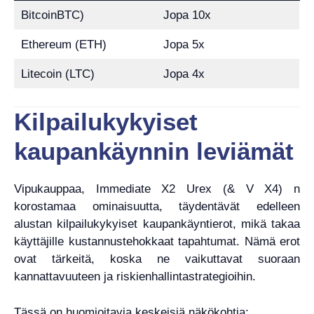
BitcoinBTC)
Jopa 10x
Ethereum (ETH)
Jopa 5x
Litecoin (LTC)
Jopa 4x
Kilpailukykyiset
kaupankäynnin leviämät
Vipukauppaa, Immediate X2 Urex (& V X4) n
korostamaa ominaisuutta, täydentävät edelleen
alustan kilpailukykyiset kaupankäyntierot, mikä takaa
käyttäjille kustannustehokkaat tapahtumat. Nämä erot
ovat tärkeitä, koska ne vaikuttavat suoraan
kannattavuuteen ja riskienhallintastrategioihin.
Tässä on huomioitavia keskeisiä näkökohtia: