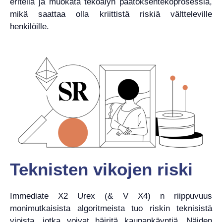
eritellä ja muokata tekoälyn päätöksentekoprosessia,
mikä saattaa olla kriittistä riskiä vältteleville
henkilöille.
Teknisten vikojen riski
Immediate X2 Urex (& V X4) n riippuvuus
monimutkaisista algoritmeista tuo riskin teknisistä
vioista, jotka voivat häiritä kaupankäyntiä. Näiden