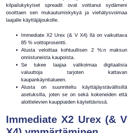
kilpailukykyiset spreadit ovat voittanut sydämeni
osoittaen sen mukautumiskykyä ja viehätysvoimaa
laajalle käyttäjäjoukolle.
Immediate X2 Urex (& V X4) llä on vaikuttava
85 % voittoprosentti.
Alusta veloittaa kohtuullisen 2 %:n maksun
onnistuneista kaupoista.
Se tukee laajaa valikoimaa digitaalisia
valuuttoja tarjoten kattavan
kaupankäyntialueen.
Alusta on suunniteltu käyttäjäystävällisillä
asetuksilla, joten se on sekä kokeneiden että
aloittelevien kauppiaiden käytettävissä.
Immediate X2 Urex (& V
X4) ymmärtäminen