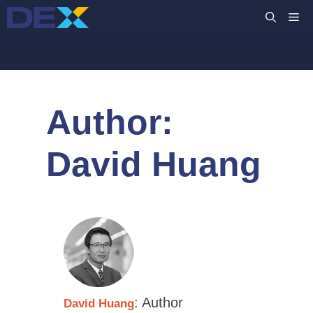
Siirry
VA
sisältöön
Author:
David Huang
: Author
David Huang