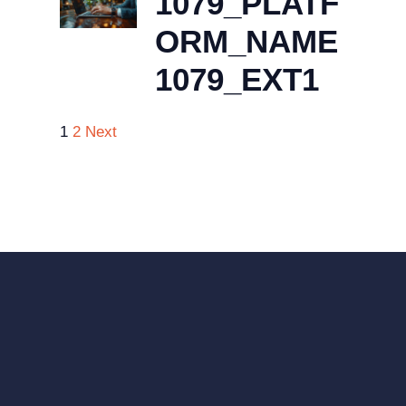
1079_PLATF
ORM_NAME
1079_EXT1
1
2
Next