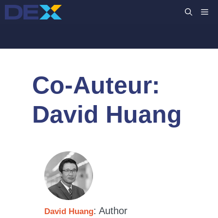
Ga
M
naar
de
inhoud
Co-Auteur:
David Huang
: Author
David Huang