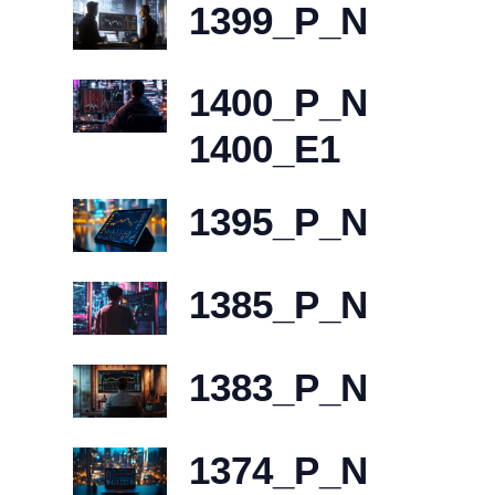
1399_P_N
1400_P_N
1400_E1
1395_P_N
1385_P_N
1383_P_N
1374_P_N