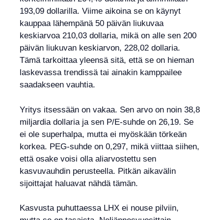
193,09 dollarilla. Viime aikoina se on käynyt
kauppaa lähempänä 50 päivän liukuvaa
keskiarvoa 210,03 dollaria, mikä on alle sen 200
päivän liukuvan keskiarvon, 228,02 dollaria.
Tämä tarkoittaa yleensä sitä, että se on hieman
laskevassa trendissä tai ainakin kamppailee
saadakseen vauhtia.
Yritys itsessään on vakaa. Sen arvo on noin 38,8
miljardia dollaria ja sen P/E-suhde on 26,19. Se
ei ole superhalpa, mutta ei myöskään törkeän
korkea. PEG-suhde on 0,297, mikä viittaa siihen,
että osake voisi olla aliarvostettu sen
kasvuvauhdin perusteella. Pitkän aikavälin
sijoittajat haluavat nähdä tämän.
Kasvusta puhuttaessa LHX ei nouse pilviin,