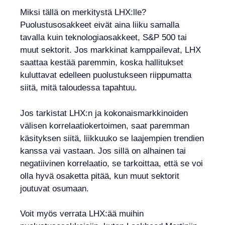
Miksi tällä on merkitystä LHX:lle?
Puolustusosakkeet eivät aina liiku samalla
tavalla kuin teknologiaosakkeet, S&P 500 tai
muut sektorit. Jos markkinat kamppailevat, LHX
saattaa kestää paremmin, koska hallitukset
kuluttavat edelleen puolustukseen riippumatta
siitä, mitä taloudessa tapahtuu.
Jos tarkistat LHX:n ja kokonaismarkkinoiden
välisen korrelaatiokertoimen, saat paremman
käsityksen siitä, liikkuuko se laajempien trendien
kanssa vai vastaan. Jos sillä on alhainen tai
negatiivinen korrelaatio, se tarkoittaa, että se voi
olla hyvä osaketta pitää, kun muut sektorit
joutuvat osumaan.
Voit myös verrata LHX:ää muihin