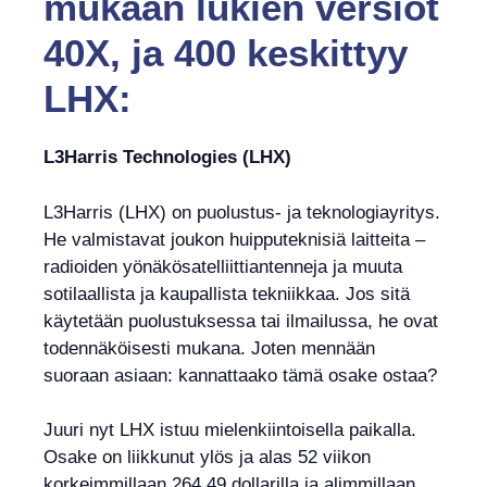
mukaan lukien versiot
40X, ja 400 keskittyy
LHX:
L3Harris Technologies (LHX)
L3Harris (LHX) on puolustus- ja teknologiayritys.
He valmistavat joukon huipputeknisiä laitteita –
radioiden yönäkösatelliittiantenneja ja muuta
sotilaallista ja kaupallista tekniikkaa. Jos sitä
käytetään puolustuksessa tai ilmailussa, he ovat
todennäköisesti mukana. Joten mennään
suoraan asiaan: kannattaako tämä osake ostaa?
Juuri nyt LHX istuu mielenkiintoisella paikalla.
Osake on liikkunut ylös ja alas 52 viikon
korkeimmillaan 264,49 dollarilla ja alimmillaan