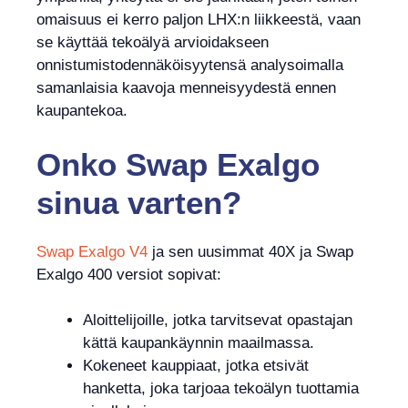
omaisuus ei kerro paljon LHX:n liikkeestä, vaan
se käyttää tekoälyä arvioidakseen
onnistumistodennäköisyytensä analysoimalla
samanlaisia ​​kaavoja menneisyydestä ennen
kaupantekoa.
Onko
Swap Exalgo
sinua varten?
Swap Exalgo V4
ja sen uusimmat 40X ja Swap
Exalgo 400 versiot sopivat:
Aloittelijoille, jotka tarvitsevat opastajan
kättä kaupankäynnin maailmassa.
Kokeneet kauppiaat, jotka etsivät
hanketta, joka tarjoaa tekoälyn tuottamia