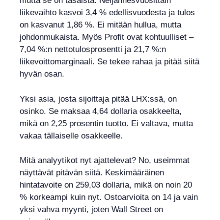
mutta se on tasaista. Neljännesvuosittain
liikevaihto kasvoi 3,4 % edellisvuodesta ja tulos
on kasvanut 1,86 %. Ei mitään hullua, mutta
johdonmukaista. Myös Profit ovat kohtuulliset –
7,04 %:n nettotulosprosentti ja 21,7 %:n
liikevoittomarginaali. Se tekee rahaa ja pitää siitä
hyvän osan.
Yksi asia, josta sijoittaja pitää LHX:ssä, on
osinko. Se maksaa 4,64 dollaria osakkeelta,
mikä on 2,25 prosentin tuotto. Ei valtava, mutta
vakaa tällaiselle osakkeelle.
Mitä analyytikot nyt ajattelevat? No, useimmat
näyttävät pitävän siitä. Keskimääräinen
hintatavoite on 259,03 dollaria, mikä on noin 20
% korkeampi kuin nyt. Ostoarvioita on 14 ja vain
yksi vahva myynti, joten Wall Street on