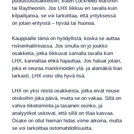
puolustusosakkeisiin, kuten Lockheed Martiniin
tai Raytheoniin. Jos LHX liikkuu eri tavalla kuin
kilpailijansa, se voi tarkoittaa, että yrityksessä
on jotain erityistä – hyvää tai huonoa.
Kauppiaille tämä on hyödyllistä, koska se auttaa
riskienhallinnassa. Jos sinulla on jo joukko
osakkeita, jotka liikkuvat samalla tavalla kuin
LHX, kannattaa ehkä hajauttaa. Jos haluat jotain,
joka ei seuraa markkinoiden ylä- ja alamäkiä liian
tarkasti, LHX voisi olla hyvä lisä.
LHX on yksi niistä osakkeista, jotka eivät nouse
otsikoihin joka päivä, mutta se on vakaa. Sillä on
vahva liiketoiminta ja tasainen osinko, ja
analyytikot uskovat, että sillä on tilaa kasvaa.
Osake on ollut hieman hidas viime aikoina, mutta
se voi tarkoittaa ostomahdollisuutta.