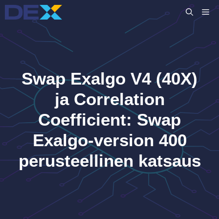
Siirry
VA
sisältöön
Swap Exalgo V4 (40X)
ja Correlation
Coefficient: Swap
Exalgo-version 400
perusteellinen katsaus