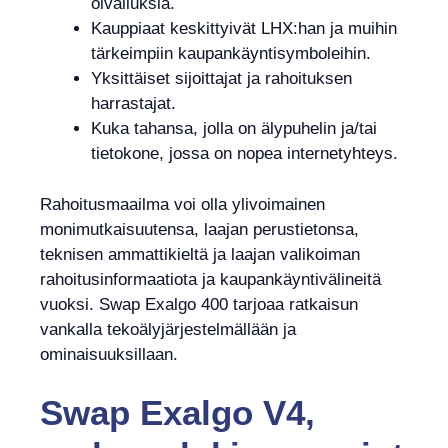
oivalluksia.
Kauppiaat keskittyivät LHX:han ja muihin
tärkeimpiin kaupankäyntisymboleihin.
Yksittäiset sijoittajat ja rahoituksen
harrastajat.
Kuka tahansa, jolla on älypuhelin ja/tai
tietokone, jossa on nopea internetyhteys.
Rahoitusmaailma voi olla ylivoimainen
monimutkaisuutensa, laajan perustietonsa,
teknisen ammattikieltä ja laajan valikoiman
rahoitusinformaatiota ja kaupankäyntivälineitä
vuoksi. Swap Exalgo 400 tarjoaa ratkaisun
vankalla tekoälyjärjestelmällään ja
ominaisuuksillaan.
Swap Exalgo V4,