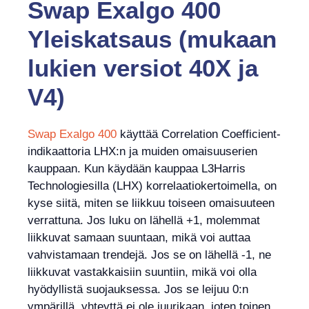
Swap Exalgo 400
Yleiskatsaus (mukaan
lukien versiot 40X ja
V4)
Swap Exalgo 400
käyttää Correlation Coefficient-
indikaattoria LHX:n ja muiden omaisuuserien
kauppaan. Kun käydään kauppaa L3Harris
Technologiesilla (LHX) korrelaatiokertoimella, on
kyse siitä, miten se liikkuu toiseen omaisuuteen
verrattuna. Jos luku on lähellä +1, molemmat
liikkuvat samaan suuntaan, mikä voi auttaa
vahvistamaan trendejä. Jos se on lähellä -1, ne
liikkuvat vastakkaisiin suuntiin, mikä voi olla
hyödyllistä suojauksessa. Jos se leijuu 0:n
ympärillä, yhteyttä ei ole juurikaan, joten toinen