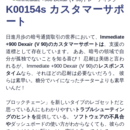
K00154s カスタマーサポ
ート
日進月歩の暗号通貨取引の世界において、
Immediate
+900 Dexair (V 90)のカスタマーサポートは
、支援の
道標として存在しています。 ああ、暗号の領域で自
分が孤独でないことを知る喜び！ 忍耐は美徳と言わ
れるが、Immediate +900 Dexair (V 90)の
レスポンス
タイム
なら、それほどの忍耐は必要ないだろう。 彼
らは素早い。糖分でハイになったチーターよりも素早
いんだ！
ブロックチェーン」を新しいタイプのレゴセットだと
思っている人にもわかりやすい
トラブルシューティン
グのヒントを
提供している。
ソフトウェアの不具合
や
ダッシュボードの使い方がわからなくても、彼らの