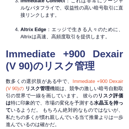
Immediate Connect
：これは非常にソーシャ
ルなバタフライで、収益性の高い暗号取引に直
接リンクします。
Altrix Edge
：エッジで生きる人々のために、
Altrixは高速、高頻度取引を提供します。
Immediate +900 Dexair
(V 90)のリスク管理
数多くの選択肢がある中で、
Immediate +900 Dexair
(V 90)の
リスク管理
機能は、競争の激しい暗号自動取
引の世界で一線を画しています。 彼らの
リスク評価
は
特に印象的で、市場の変化を予測する
水晶玉を持っ
て
いるようだ。 もちろん絶対的なものではないが、
私たちの多くが慣れ親しんでいる当て推量よりは一歩
進んでいるのは確かだ。