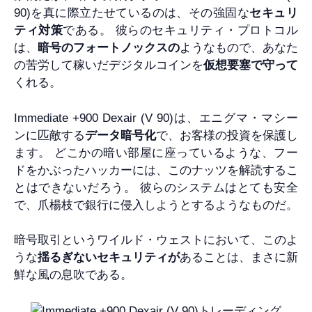
90)を真に際立たせているのは、その強固な
セキュリ
ティ対策
である。 彼らのセキュリティ・プロトコル
は、
暗号のフォートノックスの
ようなもので、あなた
の苦労して稼いだデジタルコインを
仮想要塞で守って
くれる。
Immediate +900 Dexair (V 90)は、エニグマ・マシー
ンに匹敵する
データ暗号化
で、お客様の投資を保護し
ます。 どこかの暗い部屋に座っているような、フー
ドをかぶったハッカーには、このナッツを解読するこ
とはできないだろう。 彼らのシステムはとても安全
で、爪楊枝で銀行に侵入しようとするようなものだ。
暗号取引というワイルド・ウェストにおいて、このよ
うな
揺るぎないセキュリティが
あることは、まさに新
鮮な風の息吹である。