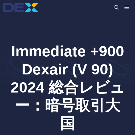
コ
M
ン
テ
ン
ツ
へ
Immediate +900
ス
キ
ッ
Dexair (V 90)
プ
2024 総合レビュ
ー：暗号取引大
国