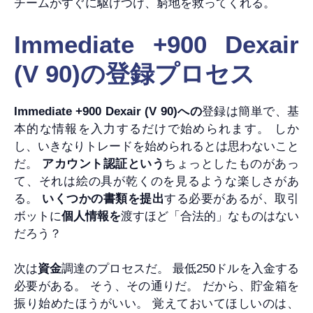
チームがすぐに駆けつけ、窮地を救ってくれる。
Immediate +900 Dexair
(V 90)の登録プロセス
Immediate +900 Dexair (V 90)への
登録は簡単で、基
本的な情報を入力するだけで始められます。 しか
し、いきなりトレードを始められるとは思わないこと
だ。
アカウント認証という
ちょっとしたものがあっ
て、それは絵の具が乾くのを見るような楽しさがあ
る。
いくつかの書類を提出
する必要があるが、取引
ボットに
個人情報を
渡すほど「合法的」なものはない
だろう？
次は
資金
調達のプロセスだ。 最低250ドルを入金する
必要がある。 そう、その通りだ。 だから、貯金箱を
振り始めたほうがいい。 覚えておいてほしいのは、