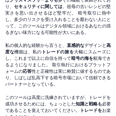
は
クリスマスツリーよりも
多くの機能で装飾されてお
り、
セキュリティに関しては
、祖母の古いレシピの堅
実さを思い出させるほど堅牢だ。 暗号取引に熱中
し、多少のリスクを受け入れることを厭わない人にと
って、このツールはデジタル領域におけるあなたの揺
るぎない味方になる可能性が大いにある。
私の個人的な経験から言うと、
直感的な
デザインと
高
度な
機能は、私の
トレードの旅を
大幅にスムーズに
し、これまで以上に自信を持って
暗号の海を
航海でき
るようになりました。 取引執行におけるプラットフ
ォームの
応答
性と正確性は実に称賛に値するものであ
り、しばしば乱高下する暗号市場において信頼できる
パートナーとなっている。
このツールは高度に洗練されていますが、トレードを
成功させるためには、ちょっとした
知識と戦略も
必要
であることを覚えておいてください。
トレードを
お楽