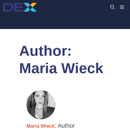
コ
M
ン
テ
ン
ツ
へ
Author:
ス
キ
ッ
Maria Wieck
プ
: Author
Maria Wieck