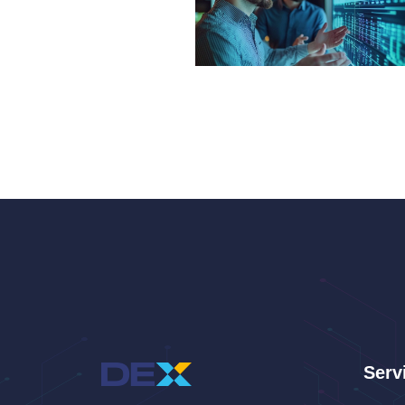
Servi