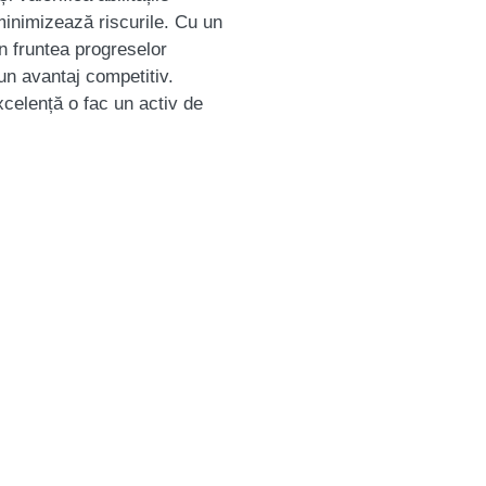
minimizează riscurile. Cu un
n fruntea progreselor
 un avantaj competitiv.
xcelență o fac un activ de