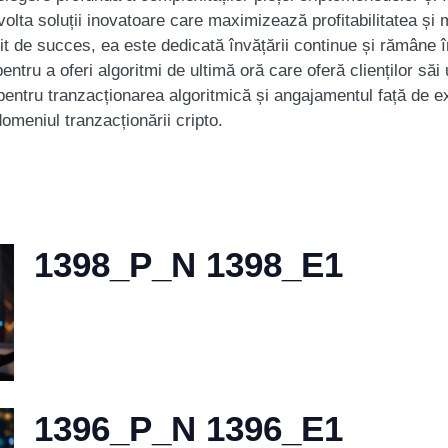
olta soluții inovatoare care maximizează profitabilitatea și 
it de succes, ea este dedicată învățării continue și rămâne î
entru a oferi algoritmi de ultimă oră care oferă clienților săi
pentru tranzacționarea algoritmică și angajamentul față de e
domeniul tranzacționării cripto.
1398_P_N 1398_E1
1396_P_N 1396_E1