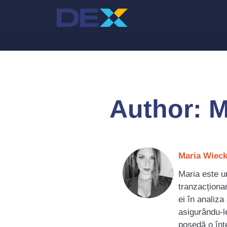
Sari
la
conținut
Author:
M
Maria Wiec
Maria este un
tranzacționar
ei în analiza
asigurându-le
posedă o înțe