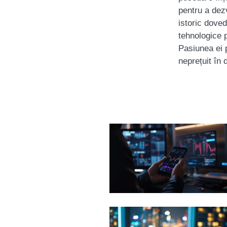
pentru a dezv
istoric doved
tehnologice p
Pasiunea ei 
neprețuit în 