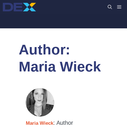
İçeriğe
M
atla
Author:
Maria Wieck
: Author
Maria Wieck