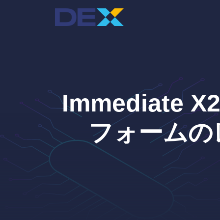
コ
ン
テ
ン
ツ
へ
ス
キ
Immediate 
ッ
プ
フォームの