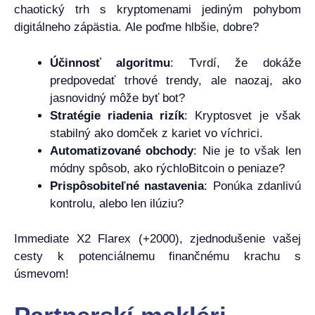
chaotický trh s kryptomenami jediným pohybom
digitálneho zápästia. Ale poďme hlbšie, dobre?
Účinnosť algoritmu
: Tvrdí, že dokáže
predpovedať trhové trendy, ale naozaj, ako
jasnovidný môže byť bot?
Stratégie riadenia rizík
: Kryptosvet je však
stabilný ako domček z kariet vo víchrici.
Automatizované obchody
: Nie je to však len
módny spôsob, ako rýchloBitcoin o peniaze?
Prispôsobiteľné nastavenia
: Ponúka zdanlivú
kontrolu, alebo len ilúziu?
Immediate X2 Flarex (+2000), zjednodušenie vašej
cesty k potenciálnemu finančnému krachu s
úsmevom!