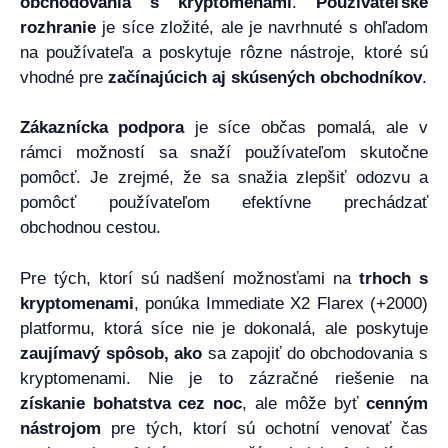
obchodovania s kryptomenami
.
Používateľské
rozhranie
je síce zložité, ale je navrhnuté s ohľadom
na používateľa a poskytuje rôzne nástroje, ktoré sú
vhodné pre
začínajúcich aj skúsených obchodníkov
.
Zákaznícka podpora
je síce občas pomalá, ale v
rámci možností sa snaží používateľom skutočne
pomôcť. Je zrejmé, že sa snažia zlepšiť odozvu a
pomôcť používateľom efektívne prechádzať
obchodnou cestou.
Pre tých, ktorí sú nadšení možnosťami na
trhoch s
kryptomenami
, ponúka Immediate X2 Flarex (+2000)
platformu, ktorá síce nie je dokonalá, ale poskytuje
zaujímavý spôsob, ako
sa zapojiť do obchodovania s
kryptomenami. Nie je to zázračné riešenie na
získanie bohatstva cez noc
, ale môže byť
cenným
nástrojom
pre tých, ktorí sú ochotní venovať čas