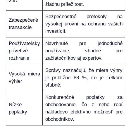
24/7
žiadnu príležitosť.
Bezpečnostné protokoly na
Zabezpečené
vysokej úrovni na ochranu vašich
transakcie
investícií.
Používateľsky
Navrhnuté pre jednoduché
prívetivé
používanie, vhodné pre
rozhranie
začiatočníkov aj expertov.
Správy naznačujú, že miera výhry
Vysoká miera
je približne 88 %, čo je celkom
výhier
sľubné.
Konkurenčné poplatky za
Nízke
obchodovanie, čo z neho robí
poplatky
nákladovo efektívnu možnosť pre
obchodníkov.