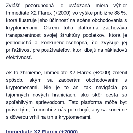
Zvlášť pozoruhodná je uvádzaná miera výhier
Immediate X2 Flarex (+2000) vo výške približne 88 %,
ktorá ilustruje jeho účinnosť na scéne obchodovania s
kryptomenami. Okrem toho platforma zachováva
transparentnosť svojej štruktúry poplatkov, ktorá je
jednoduchá a konkurencieschopná, čo zvyšuje jej
príťažlivosť pre používateľov, ktorí dbajú na nákladovú
efektívnosť.
Ak to zhrnieme, Immediate X2 Flarex (+2000) zmenil
spôsob, akým sa zaoberám obchodovaním s
kryptomenami. Nie je to ani tak navigácia po
tajomných nových hraniciach, ako skôr cesta so
spoľahlivým sprievodcom. Táto platforma môže byť
práve tým, čo mnohí z nás potrebujú, aby sa konečne
s dôverou vrhli na trh s kryptomenami.
Immediate X2 Flarex (+2000)