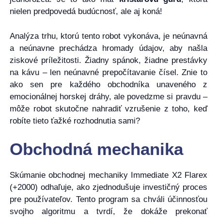
nielen predpovedá budúcnosť, ale aj koná!
Analýza trhu, ktorú tento robot vykonáva, je neúnavná
a neúnavne prechádza hromady údajov, aby našla
ziskové príležitosti. Žiadny spánok, žiadne prestávky
na kávu – len neúnavné prepočítavanie čísel. Znie to
ako sen pre každého obchodníka unaveného z
emocionálnej horskej dráhy, ale povedzme si pravdu –
môže robot skutočne nahradiť vzrušenie z toho, keď
robíte tieto ťažké rozhodnutia sami?
Obchodná mechanika
Skúmanie obchodnej mechaniky Immediate X2 Flarex
(+2000) odhaľuje, ako zjednodušuje investičný proces
pre používateľov. Tento program sa chváli účinnosťou
svojho algoritmu a tvrdí, že dokáže prekonať