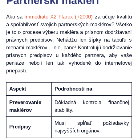
Partnerskí makléri
Ako sa
Immediate X2 Flarex (+2000)
zaručuje kvalitu
a spoľahlivosť svojich partnerských maklérov? Všetko
je to o procese výberu makléra a prísnom dodržiavaní
právnych predpisov. Nehádžu len šípky na tabuľu s
menami maklérov – nie, pane! Kontrolujú dodržiavanie
prísnych predpisov u každého partnera, aby vaše
peniaze neboli len tak vyhodené do internetovej
priepasti.
Aspekt
Podrobnosti na
Preverovanie
Dôkladná kontrola finančnej
maklérov
stability.
Musí spĺňať požiadavky
Predpisy
najvyšších orgánov.