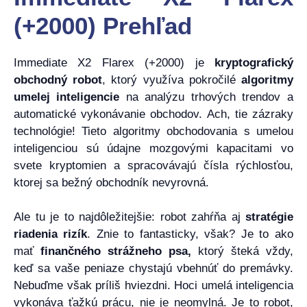
(+2000) Prehľad
Immediate X2 Flarex (+2000) je
kryptografický
obchodný robot
, ktorý využíva pokročilé
algoritmy
umelej inteligencie
na analýzu trhových trendov a
automatické vykonávanie obchodov. Ach, tie zázraky
technológie! Tieto algoritmy obchodovania s umelou
inteligenciou sú údajne mozgovými kapacitami vo
svete kryptomien a spracovávajú čísla rýchlosťou,
ktorej sa bežný obchodník nevyrovná.
Ale tu je to najdôležitejšie: robot zahŕňa aj
stratégie
riadenia rizík
. Znie to fantasticky, však? Je to ako
mať
finančného strážneho psa,
ktorý šteká vždy,
keď sa vaše peniaze chystajú vbehnúť do premávky.
Nebuďme však príliš hviezdni. Hoci umelá inteligencia
vykonáva ťažkú prácu, nie je neomylná. Je to robot,