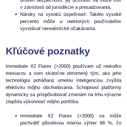
úroveň bezpečnosti, jej účinnosť sa môže líšiť
v závislosti od jurisdikcie a presadzovania.
Nároky na vysokú úspešnosť: Takéto vysoké
percento môže u niektorých používateľov
vyvolávať nerealistické očakávania.
Kľúčové poznatky
Immediate X2 Flarex (+2000) používam už niekoľko
mesiacov a som skutočne ohromený tým, ako jeho
technológia poháňaná umelou inteligenciou zvýšila
efektivitu môjho obchodovania. Schopnosť platformy
dynamicky sa prispôsobovať zmenám na trhu výrazne
zlepšila výkonnosť môjho portfólia.
Immediate X2 Flarex (+2000) sa môže
pochváliť pôsobivou mierou výhier 88 %, čo