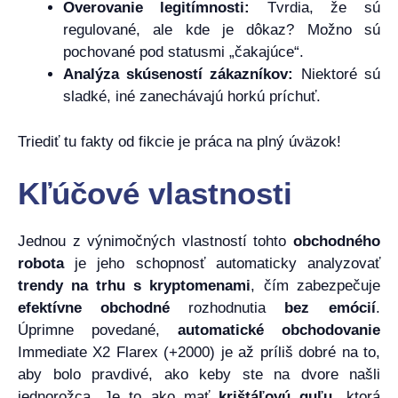
Overovanie legitímnosti:
Tvrdia, že sú
regulované, ale kde je dôkaz? Možno sú
pochované pod statusmi „čakajúce“.
Analýza skúseností zákazníkov:
Niektoré sú
sladké, iné zanechávajú horkú príchuť.
Triediť tu fakty od fikcie je práca na plný úväzok!
Kľúčové vlastnosti
Jednou z výnimočných vlastností tohto
obchodného
robota
je jeho schopnosť automaticky analyzovať
trendy na trhu s kryptomenami
, čím zabezpečuje
efektívne obchodné
rozhodnutia
bez emócií
.
Úprimne povedané,
automatické obchodovanie
Immediate X2 Flarex (+2000) je až príliš dobré na to,
aby bolo pravdivé, ako keby ste na dvore našli
jednorožca. Je to ako mať
krištáľovú guľu
, ktorá