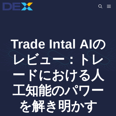
コ
M
ン
テ
ン
ツ
へ
Trade Intal AIの
ス
キ
ッ
レビュー：トレ
プ
ードにおける人
工知能のパワー
を解き明かす