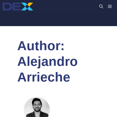
コ
M
ン
テ
ン
ツ
へ
Author:
ス
キ
ッ
Alejandro
プ
Arrieche