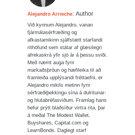
: Author
Alejandro Arrieche
Við kynnum Alejandro, vanan
fjármálasérfræðing og
afkastamikinn sjálfstætt starfandi
rithöfund sem státar af glæsilegri
afrekaskrá yfir sjö ár á þessu sviði.
Með næmt auga fyrir
markaðsþróun og hæfileika til að
framleiða upplýsandi fréttaefni, er
Alejandro mikils metinn fyrir
sérfræðiþekkingu sína á dulritunar-
og hlutabréfasviðum. Framlag hans
hefur prýtt blaðsíður virtra rita, þar
á meðal The Modest Wallet,
Buyshares, Capital.com og
LearnBonds. Daglegt starf