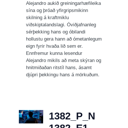
Alejandro aukið greiningarhæfileika
sína og þróað yfirgripsmikinn
skilning á kraftmiklu
viðskiptalandslagi. Óviðjafnanleg
sérþekking hans og óbilandi
hollustu gera hann að ómetanlegum
eign fyrir hvaða lið sem er.
Ennfremur kunna lesendur
Alejandro mikils að meta skýran og
hnitmiðaðan ritstíl hans, ásamt
djúpri þekkingu hans á mörkuðum.
1382_P_N
1382_E1