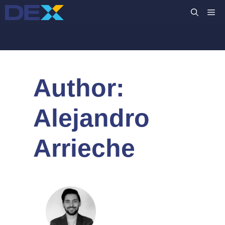
Skip
M
to
content
Author:
Alejandro
Arrieche