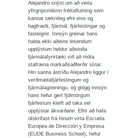
Alejandro snýst um að veita
yfirgripsmikinn fréttaflutning sem
kannar tæknileg efni eins og
hagfræði, fjármál, fjárfestingar og
fasteignir. Innsýn greinar hans
halda ekki aðeins lesendum
upplýstum heldur aðstoða
fjármálafyrirtæki við að móta
stafræna markaðsaðferðir sínar.
Hin sanna ástríðu Alejandro liggur í
verðmætafjárfestingum og
fjármálagreiningu, og glögg innsýn
hans hefur gert fjölmörgum
fjárfestum kleift að taka vel
upplýstar ákvarðanir. Eftir að hafa
útskrifast frá hinum virta Escuela
Europea de Dirección y Empresa
(EUDE Business School), hefur