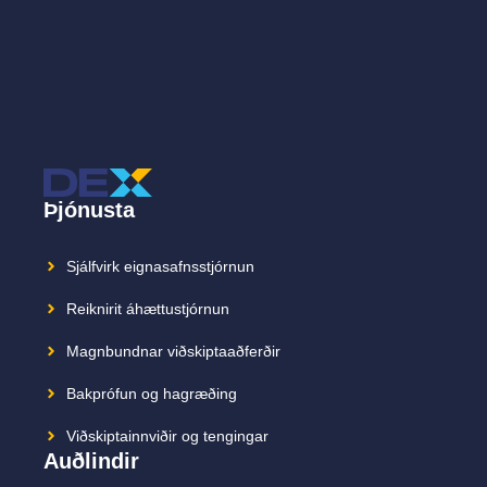
Þjónusta
Sjálfvirk eignasafnsstjórnun
Reiknirit áhættustjórnun
Magnbundnar viðskiptaaðferðir
Bakprófun og hagræðing
Viðskiptainnviðir og tengingar
Auðlindir