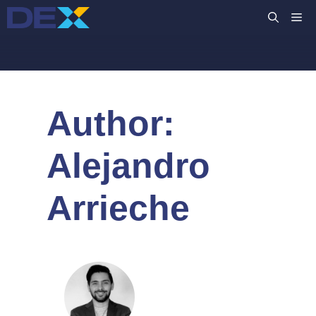
Siirry
VA
sisältöön
Author:
Alejandro
Arrieche