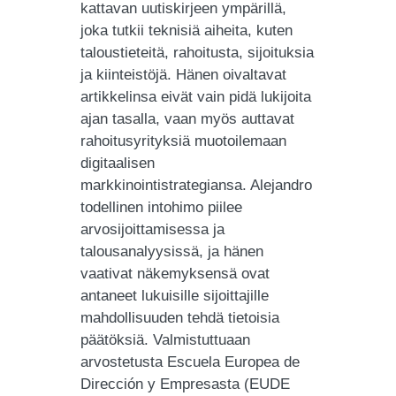
kattavan uutiskirjeen ympärillä,
joka tutkii teknisiä aiheita, kuten
taloustieteitä, rahoitusta, sijoituksia
ja kiinteistöjä. Hänen oivaltavat
artikkelinsa eivät vain pidä lukijoita
ajan tasalla, vaan myös auttavat
rahoitusyrityksiä muotoilemaan
digitaalisen
markkinointistrategiansa. Alejandro
todellinen intohimo piilee
arvosijoittamisessa ja
talousanalyysissä, ja hänen
vaativat näkemyksensä ovat
antaneet lukuisille sijoittajille
mahdollisuuden tehdä tietoisia
päätöksiä. Valmistuttuaan
arvostetusta Escuela Europea de
Dirección y Empresasta (EUDE