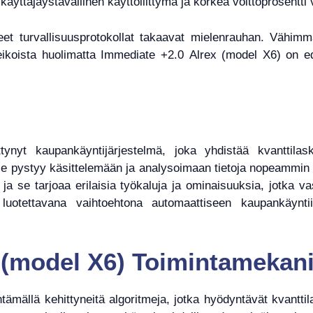
yttäjäystävällinen käyttöliittymä ja korkea voittoprosentti ve
et turvallisuusprotokollat takaavat mielenrauhan. Vähimmä
eikoista huolimatta Immediate +2.0 Alrex (model X6) on ede
nyt kaupankäyntijärjestelmä, joka yhdistää kvanttilask
se pystyy käsittelemään ja analysoimaan tietoja nopeammin ku
, ja se tarjoaa erilaisia työkaluja ja ominaisuuksia, jotka 
otettavana vaihtoehtona automaattiseen kaupankäyntiin
 (model X6) Toimintamekan
tämällä kehittyneitä algoritmeja, jotka hyödyntävät kvantt