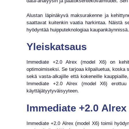
data-analyysin ja päätöksentekovalmiudet. Sen kä
Alustan läpinäkyvä maksurakenne ja kehittyne
saattavat kuitenkin vaatia harkintaa. Näistä s
hyödyntää huipputeknologiaa kaupankäynnissä.
Yleiskatsaus
Immediate +2.0 Alrex (model X6) on kehitty
optimoimiseksi. Se tarjoaa kilpailuetua, koska 
sekä vasta-alkajille että kokeneille kauppiaille
Immediate +2.0 Alrex (model X6) erottuu lu
käyttäjätyytyväisyyteen.
Immediate +2.0 Alrex
Immediate +2.0 Alrex (model X6) toimii hyödyn