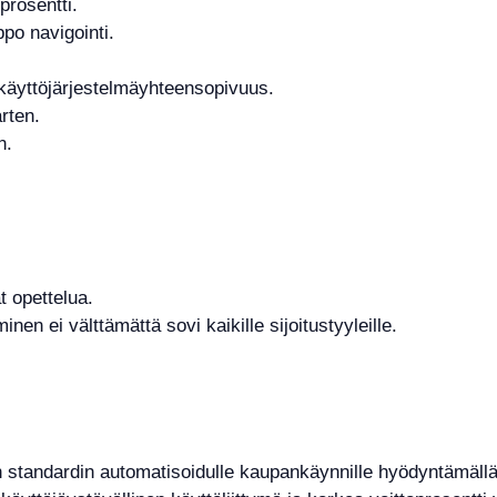
prosentti.
ppo navigointi.
a käyttöjärjestelmäyhteensopivuus.
rten.
n.
t opettelua.
en ei välttämättä sovi kaikille sijoitustyyleille.
 standardin automatisoidulle kaupankäynnille hyödyntämällä