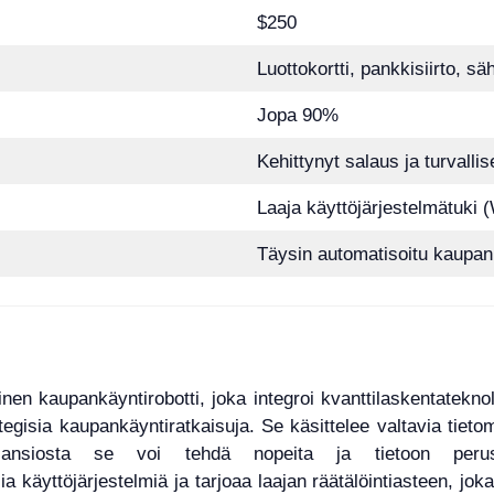
$250
Luottokortti, pankkisiirto, s
Jopa 90%
Kehittynyt salaus ja turvallis
Laaja käyttöjärjestelmätuki
Täysin automatisoitu kaupank
nen kaupankäyntirobotti, joka integroi kvanttilaskentatekno
tegisia kaupankäyntiratkaisuja. Se käsittelee valtavia tieto
 ansiosta se voi tehdä nopeita ja tietoon perus
käyttöjärjestelmiä ja tarjoaa laajan räätälöintiasteen, joka