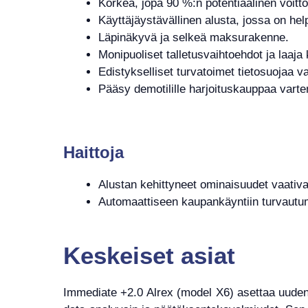
Korkea, jopa 90 %:n potentiaalinen voitto
Käyttäjäystävällinen alusta, jossa on hel
Läpinäkyvä ja selkeä maksurakenne.
Monipuoliset talletusvaihtoehdot ja laaj
Edistykselliset turvatoimet tietosuojaa va
Pääsy demotilille harjoituskauppaa varte
Haittoja
Alustan kehittyneet ominaisuudet vaativa
Automaattiseen kaupankäyntiin turvautumin
Keskeiset asiat
Immediate +2.0 Alrex (model X6) asettaa uuden