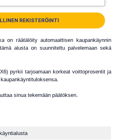
LLINEN REKISTERÖINTI
ka on räätälöity automaattisen kaupankäynnin
tämä alusta on suunniteltu palvelemaan sekä
6) pyrkii tarjoamaan korkeat voittoprosentit ja
a kaupankäyntituloksensa.
auttaa sinua tekemään päätöksen.
käyntialusta