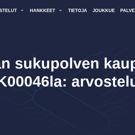
STELUT
HANKKEET
TIETOJA
JOUKKUE
PALVE
n sukupolven kau
K00046la: arvostel