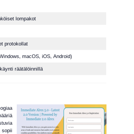
ähköiset lompakot
et protokollat
 (Windows, macOS, iOS, Android)
äynti räätälöinnillä
logiaa
määriä
tuvia
 sopii