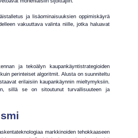
toavat monenlaisiin sijoittajiin.
istalletus ja lisäominaisuuksien oppimiskäyrä
lleen vakuuttava valinta niille, jotka haluavat
ennan ja tekoälyn kaupankäyntistrategioiden
in perinteiset algoritmit. Alusta on suunniteltu
vastaavat erilaisiin kaupankäynnin mieltymyksiin.
, sillä se on sitoutunut turvallisuuteen ja
ismi
ilaskentateknologiaa markkinoiden tehokkaaseen