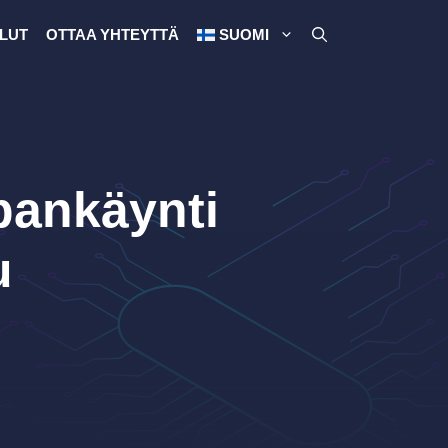
LUT
OTTAA YHTEYTTÄ
SUOMI
pankäynti
u