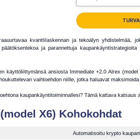
TURVA
auurtavaa kvanttilaskennan ja tekoälyn yhdistelmää, jo
äätöksentekoa ja parannettuja kaupankäyntistrategioita 
sen käyttöliittymänsä ansiosta Immediate +2.0 Alrex (model X
 houkuttelevan vaihtoehdon niille, jotka haluavat maksimoid
toehtona kaupankäyntitoiminnallesi? Tämä kattava katsaus 
 (model X6) Kohokohdat
Automatisoitu krypto kaupan