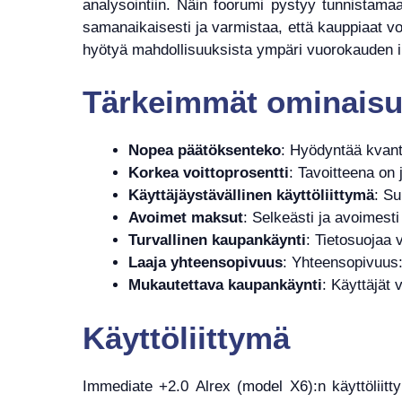
analysointiin. Näin foorumi pystyy tunnistamaan
samanaikaisesti ja varmistaa, että kauppiaat vo
hyötyä mahdollisuuksista ympäri vuorokauden i
Tärkeimmät ominaisu
Nopea päätöksenteko
: Hyödyntää kvant
Korkea voittoprosentti
: Tavoitteena on
Käyttäjäystävällinen käyttöliittymä
: Su
Avoimet maksut
: Selkeästi ja avoimest
Turvallinen kaupankäynti
: Tietosuojaa 
Laaja yhteensopivuus
: Yhteensopivuus: 
Mukautettava kaupankäynti
: Käyttäjät
Käyttöliittymä
Immediate +2.0 Alrex (model X6):n käyttöliitty