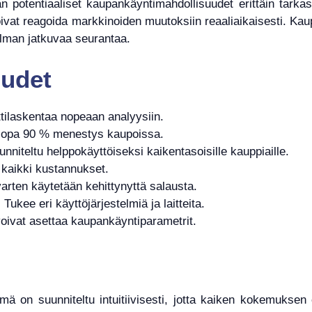
 potentiaaliset kaupankäyntimahdollisuudet erittäin tarkast
ivat reagoida markkinoiden muutoksiin reaaliaikaisesti. Kau
lman jatkuvaa seurantaa.
udet
tilaskentaa nopeaan analyysiin.
 jopa 90 % menestys kaupoissa.
unniteltu helppokäyttöiseksi kaikentasoisille kauppiaille.
i kaikki kustannukset.
varten käytetään kehittynyttä salausta.
Tukee eri käyttöjärjestelmiä ja laitteita.
 voivat asettaa kaupankäyntiparametrit.
mä on suunniteltu intuitiivisesti, jotta kaiken kokemukse