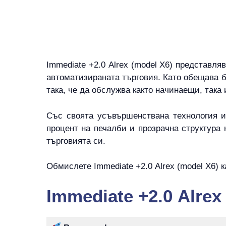
Immediate +2.0 Alrex (model X6) представля
автоматизираната търговия. Като обещава б
така, че да обслужва както начинаещи, така
Със своята усъвършенствана технология и 
процент на печалби и прозрачна структура н
търговията си.
Обмислете Immediate +2.0 Alrex (model X6) 
Immediate +2.0 Alrex