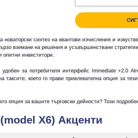
СИГ
ва новаторски синтез на квантови изчисления и изкуств
ързо вземане на решения и усъвършенствани стратегии
 и опитни инвеститори.
удобен за потребителя интерфейс Immediate +2.0 Alr
а таксите, което го прави привлекателна опция за тез
като опция за вашите търговски дейности? Този подробе
 (model X6) Акценти