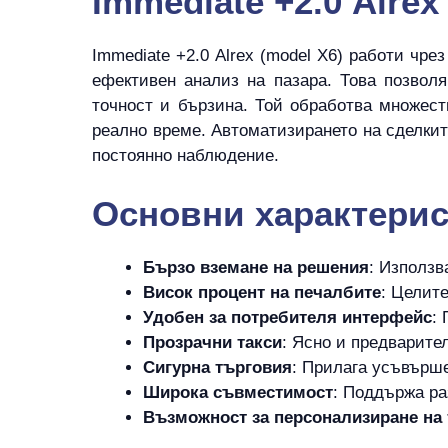
Immediate +2.0 Alre
Immediate +2.0 Alrex (model X6) работи чр
ефективен анализ на пазара. Това позвол
точност и бързина. Той обработва множест
реално време. Автоматизирането на сделкит
постоянно наблюдение.
Основни характери
Бързо вземане на решения
: Използв
Висок процент на печалбите
: Целите
Удобен за потребителя интерфейс
:
Прозрачни такси
: Ясно и предварите
Сигурна търговия
: Прилага усъвърше
Широка съвместимост
: Поддържа ра
Възможност за персонализиране на