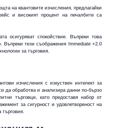
мощта на квантовите изчисления, предлагайки
фейс и високият процент на печалбите са
та осигуряват спокойствие. Въпреки това
. Въпреки тези съображения Immediate +2.0
хнологии за търговия.
антови изчисления с изкуствен интелект за
си да обработва и анализира данни по-бързо
итни търговци, като предоставя набор от
ажимент за сигурност и удовлетвореност на
а търговия.