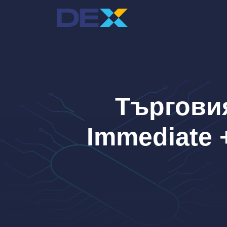
Към
съдържанието
Търгови
Immediate +