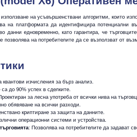
x (model X6) Оперативен 
ез използване на усъвършенствани алгоритми, които изп
ява на платформата да идентифицира потенциални въ
во данни едновременно, като гарантира, че търговците
е позволява на потребителите да се възползват от въ
стики
а квантови изчисления за бърз анализ.
 са до 90% успех в сделките.
 Проектиран за лесна употреба от всички нива на търговц
лно обявяване на всички разходи.
нствано криптиране за защита на данните.
злични операционни системи и устройства.
 търговията
: Позволява на потребителите да задават св