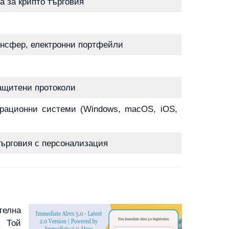
 за крипто търговия
ансфер, електронни портфейли
ащитени протоколи
рационни системи (Windows, macOS, iOS,
ърговия с персонализация
телна
. Той