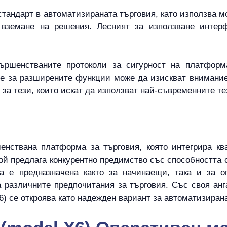
в стандарт в автоматизираната търговия, като използва 
вземане на решения. Лесният за използване интер
вършенстваните протоколи за сигурност на платформа
е за разширените функции може да изискват внимание
р за тези, които искат да използват най-съвременните те
шенствана платформа за търговия, която интегрира кв
Той предлага конкурентно предимство със способността 
а е предназначена както за начинаещи, така и за оп
а различните предпочитания за търговия. Със своя анг
X6) се откроява като надежден вариант за автоматизиран