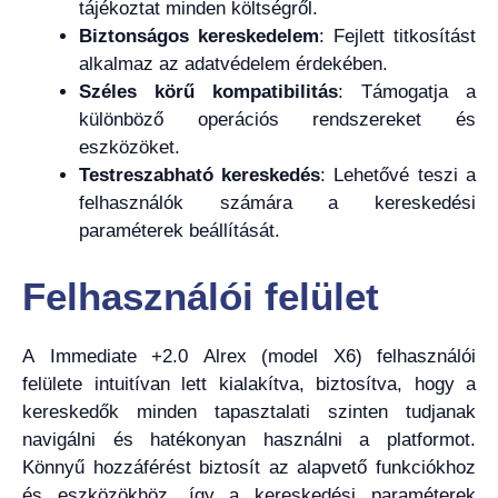
tájékoztat minden költségről.
Biztonságos kereskedelem
: Fejlett titkosítást
alkalmaz az adatvédelem érdekében.
Széles körű kompatibilitás
: Támogatja a
különböző operációs rendszereket és
eszközöket.
Testreszabható kereskedés
: Lehetővé teszi a
felhasználók számára a kereskedési
paraméterek beállítását.
Felhasználói felület
A Immediate +2.0 Alrex (model X6) felhasználói
felülete intuitívan lett kialakítva, biztosítva, hogy a
kereskedők minden tapasztalati szinten tudjanak
navigálni és hatékonyan használni a platformot.
Könnyű hozzáférést biztosít az alapvető funkciókhoz
és eszközökhöz, így a kereskedési paraméterek