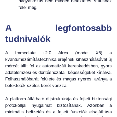
hagyatkozás nem minden befektetési stílusnak
felel meg.
A legfontosabb
tudnivalók
A Immediate +2.0 Alrex (model X6) a
kvantumszámítástechnika erejének kihasználásával új
mércét állít fel az automatizált kereskedésben, gyors
adatelemzési és döntéshozatali képességeket kínálva.
Felhasználóbarát felülete és magas nyerési aránya a
befektetők széles körét vonzza.
A platform átlátható díjstruktúrája és fejlett biztonsági
protokolljai nyugalmat biztosítanak. Azonban a
minimális befizetés és a fejlett funkciók elsajátítása