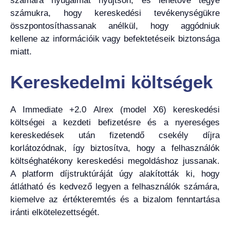
számára nyugalmat nyújtson, és lehetővé tegye
számukra, hogy kereskedési tevékenységükre
összpontosíthassanak anélkül, hogy aggódniuk
kellene az információik vagy befektetéseik biztonsága
miatt.
Kereskedelmi költségek
A Immediate +2.0 Alrex (model X6) kereskedési
költségei a kezdeti befizetésre és a nyereséges
kereskedések után fizetendő csekély díjra
korlátozódnak, így biztosítva, hogy a felhasználók
költséghatékony kereskedési megoldáshoz jussanak.
A platform díjstruktúráját úgy alakították ki, hogy
átlátható és kedvező legyen a felhasználók számára,
kiemelve az értékteremtés és a bizalom fenntartása
iránti elkötelezettségét.