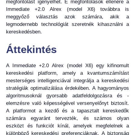
megfontolást igényelhet. E megfontolások ellenére a
Immediate +2.0 Alrex (model X6) továbbra is
meggyőző választás azok számára, akik a
legmodernebb technológiát szeretnék kihasználni a
kereskedésben.
Áttekintés
A Immediate +2.0 Alrex (model X6) egy kifinomult
kereskedési platform, amely a kvantumszámítást
mesterséges intelligenciával integrálja a kereskedési
stratégiák optimalizálása érdekében. A hagyományos
algoritmusoknál gyorsabb adatfeldolgozásra és -
elemzésre való képességével versenyelőnyt biztosít.
A platformot a kezdő és a tapasztalt kereskedők
számára egyaránt tervezték, és számos olyan
eszközt és funkciót kínál, amelyek megfelelnek a
különböző kereskedési preferenciáknak. A biztonság