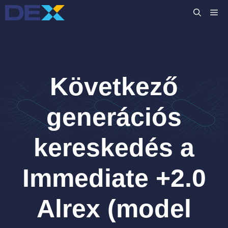
Kilépés
M
a
tartalomba
Következő
generációs
kereskedés a
Immediate +2.0
Alrex (model