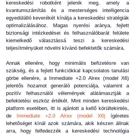
kereskedési robotként jelenik meg, amely a
kvantumszámítás és a mesterséges intelligencia
egyedülálló keverékét kínálja a kereskedési stratégiák
optimalizálásához. Magas nyerési aránya, fejlett
biztonsági intézkedései és felhasználóbarát felülete
kiemelkedő választássá teszi a kereskedési
teljesítményüket növelni kívánó befektetők számára.
Annak ellenére, hogy minimális befizetésre van
szükség, és a fejlett funkciókkal kapcsolatos tanulási
görbe ellenére, a Immediate +2.0 Alrex (model X6)
jelentős hozamot generáló potenciálja, valamint a
pozitív felhasználói vélemények alátámasztják a
befektetési eszköz értékét. Mint minden kereskedési
platform esetében, itt is ajánlott a kellő körültekintés,
de
Immediate +2.0 Alrex (model X6)
ígéretes
lehetőséget kínál azok számára, akik készen állnak
arra, hogy felfedezzék a kereskedési technológia