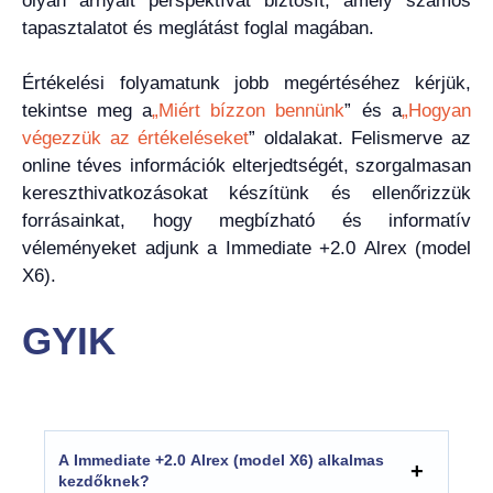
olyan árnyalt perspektívát biztosít, amely számos
tapasztalatot és meglátást foglal magában.
Értékelési folyamatunk jobb megértéséhez kérjük,
tekintse meg a
„Miért bízzon bennünk
” és a
„Hogyan
végezzük az értékeléseket
” oldalakat. Felismerve az
online téves információk elterjedtségét, szorgalmasan
kereszthivatkozásokat készítünk és ellenőrizzük
forrásainkat, hogy megbízható és informatív
véleményeket adjunk a Immediate +2.0 Alrex (model
X6).
GYIK
A Immediate +2.0 Alrex (model X6) alkalmas
kezdőknek?