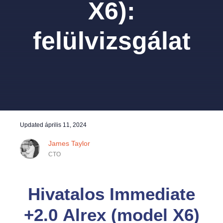
X6):
felülvizsgálat
Updated
április 11, 2024
James Taylor
CTO
Hivatalos Immediate
+2.0 Alrex (model X6)