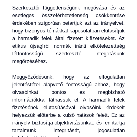
Szerkesztői függetlenségünk megóvása és az
esetleges összeférhetetlenség csökkentése
érdekében szigorúan betartjuk azt az irányelvet,
hogy bizonyos témákkal kapcsolatban elutasítjuk
a harmadik felek által fizetett kifizetéseket. Az
etikus újságírói normák iránti elkötelezettség
létfontosságú szerkesztői integritásunk
megőrzéséhez.
Meggyőződésünk, hogy az elfogulatlan
jelentéstétel alapvető fontosságú ahhoz, hogy
olvasóinkat pontos és megbízható
információkkal láthassuk el. A harmadik felek
fizetésének elutasításával olvasóink érdekeit
helyezzük előtérbe a külső hatások felett. Ez az
irányelv biztosítja objektivitásunkat, és fenntartja
tartalmunk integritását, jogosulatlan