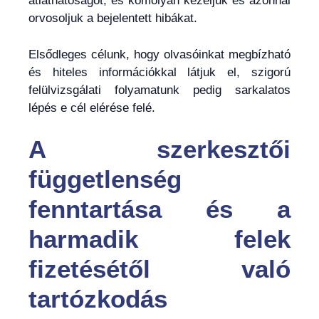
átláthatóságot, és komolyan kezeljük és azonnal
orvosoljuk a bejelentett hibákat.
Elsődleges célunk, hogy olvasóinkat megbízható
és hiteles információkkal látjuk el, szigorú
felülvizsgálati folyamatunk pedig sarkalatos
lépés e cél elérése felé.
A szerkesztői
függetlenség
fenntartása és a
harmadik felek
fizetésétől való
tartózkodás