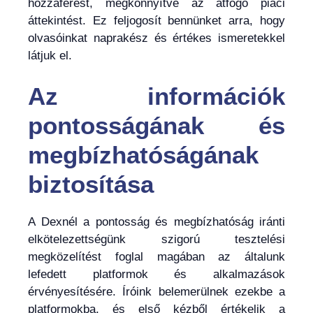
hozzáférést, megkönnyítve az átfogó piaci
áttekintést. Ez feljogosít bennünket arra, hogy
olvasóinkat naprakész és értékes ismeretekkel
látjuk el.
Az információk
pontosságának és
megbízhatóságának
biztosítása
A Dexnél a pontosság és megbízhatóság iránti
elkötelezettségünk szigorú tesztelési
megközelítést foglal magában az általunk
lefedett platformok és alkalmazások
érvényesítésére. Íróink belemerülnek ezekbe a
platformokba, és első kézből értékelik a