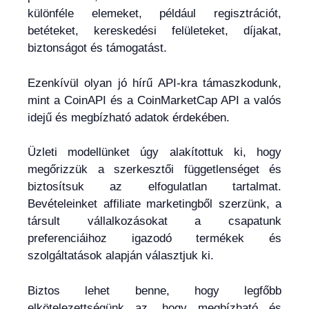
különféle elemeket, például regisztrációt,
betéteket, kereskedési felületeket, díjakat,
biztonságot és támogatást.
Ezenkívül olyan jó hírű API-kra támaszkodunk,
mint a CoinAPI és a CoinMarketCap API a valós
idejű és megbízható adatok érdekében.
Üzleti modellünket úgy alakítottuk ki, hogy
megőrizzük a szerkesztői függetlenséget és
biztosítsuk az elfogulatlan tartalmat.
Bevételeinket affiliate marketingből szerzünk, a
társult vállalkozásokat a csapatunk
preferenciáihoz igazodó termékek és
szolgáltatások alapján választjuk ki.
Biztos lehet benne, hogy legfőbb
elkötelezettségünk az, hogy megbízható és