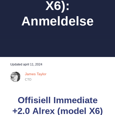
X6):
Anmeldelse
Updated
april 11, 2024
James Taylor
CTO
Offisiell Immediate
+2.0 Alrex (model X6)