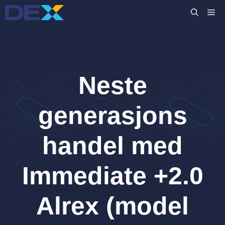
Hopp
M
til
innhold
Neste
generasjons
handel med
Immediate +2.0
Alrex (model