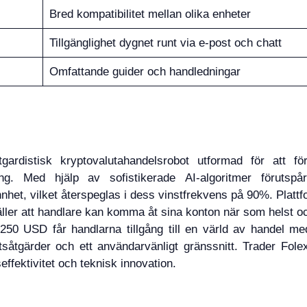
Bred kompatibilitet mellan olika enheter
Tillgänglighet dygnet runt via e-post och chatt
Omfattande guider och handledningar
ardistisk kryptovalutahandelsrobot utformad för att för
ng. Med hjälp av sofistikerade AI-algoritmer förutspå
et, vilket återspeglas i dess vinstfrekvens på 90%. Platt
täller att handlare kan komma åt sina konton när som helst o
 250 USD får handlarna tillgång till en värld av handel m
åtgärder och ett användarvänligt gränssnitt. Trader Fole
ffektivitet och teknisk innovation.