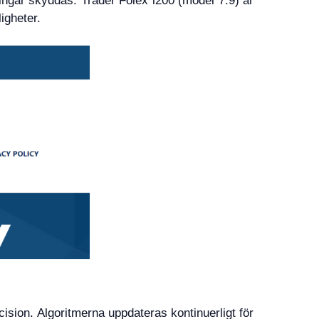
ingar skyddas. Trader Folex i200 (model 7.9) är
igheter.
ision. Algoritmerna uppdateras kontinuerligt för