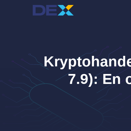
Hoppa
till
innehåll
Kryptohande
7.9): En