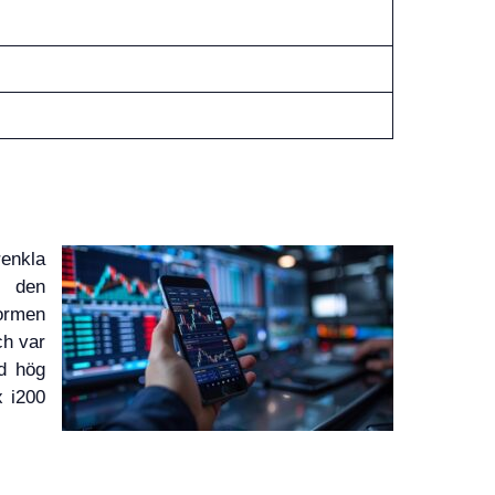
enkla
r den
formen
ch var
ed hög
x i200