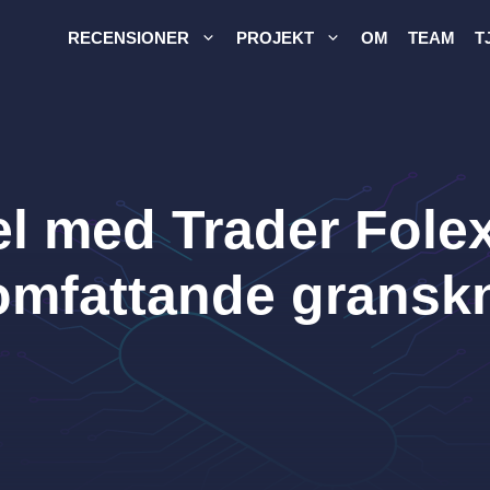
RECENSIONER
PROJEKT
OM
TEAM
T
l med Trader Folex
 omfattande gransk