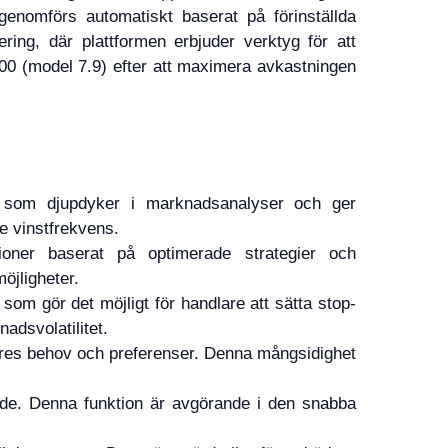
 genomförs automatiskt baserat på förinställda
ring, där plattformen erbjuder verktyg för att
200 (model 7.9) efter att maximera avkastningen
I som djupdyker i marknadsanalyser och ger
e vinstfrekvens.
ioner baserat på optimerade strategier och
öjligheter.
 som gör det möjligt för handlare att sätta stop-
adsvolatilitet.
dlares behov och preferenser. Denna mångsidighet
tande. Denna funktion är avgörande i den snabba