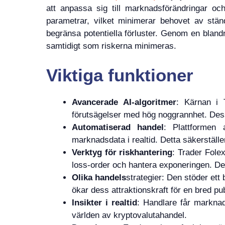
att anpassa sig till marknadsförändringar och
parametrar, vilket minimerar behovet av ständ
begränsa potentiella förluster. Genom en bland
samtidigt som riskerna minimeras.
Viktiga funktioner
Avancerade AI-algoritmer
: Kärnan i 
förutsägelser med hög noggrannhet. Dess
Automatiserad handel
: Plattformen 
marknadsdata i realtid. Detta säkerställe
Verktyg för riskhantering
: Trader Folex
loss-order och hantera exponeringen. Des
Olika handels
strategier: Den stöder ett
ökar dess attraktionskraft för en bred pub
Insikter i realtid
: Handlare får marknad
världen av kryptovalutahandel.