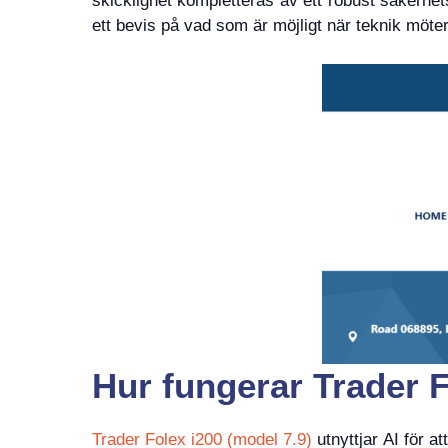
skicklighet kompletteras av ett robust säkerhe
ett bevis på vad som är möjligt när teknik möte
Hur fungerar Trader F
Trader Folex i200 (model 7.9)
utnyttjar AI för a