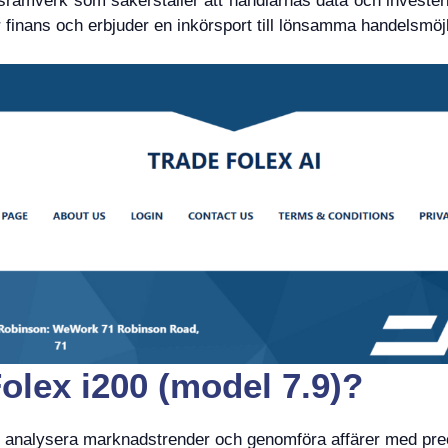
tsramverk som säkerställer att handlarnas data och invester
r finans och erbjuder en inkörsport till lönsamma handelsmöjl
olex i200 (model 7.9)?
tt analysera marknadstrender och genomföra affärer med prec