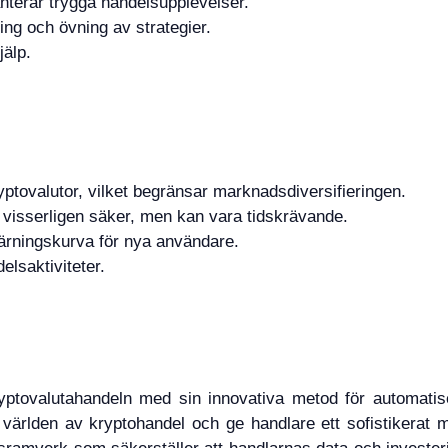
terar trygga handelsupplevelser.
tning och övning av strategier.
jälp.
ptovalutor, vilket begränsar marknadsdiversifieringen.
 visserligen säker, men kan vara tidskrävande.
lärningskurva för nya användare.
elsaktiviteter.
ryptovalutahandeln med sin innovativa metod för automati
världen av kryptohandel och ge handlare ett sofistikerat m