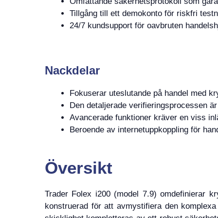
Omfattande säkerhetsprotokoll som garan
Tillgång till ett demokonto för riskfri tes
24/7 kundsupport för oavbruten handelsh
Nackdelar
Fokuserar uteslutande på handel med kry
Den detaljerade verifieringsprocessen är
Avancerade funktioner kräver en viss in
Beroende av internetuppkoppling för hand
Översikt
Trader Folex i200 (model 7.9) omdefinierar k
konstruerad för att avmystifiera den komplexa 