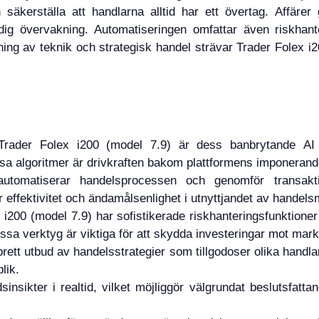
 säkerställa att handlarna alltid har ett övertag. Affärer
ig övervakning. Automatiseringen omfattar även riskhante
ning av teknik och strategisk handel strävar Trader Folex i
Trader Folex i200 (model 7.9) är dess banbrytande A
a algoritmer är drivkraften bakom plattformens imponerand
automatiserar handelsprocessen och genomför transakt
r effektivitet och ändamålsenlighet i utnyttjandet av handelsm
 i200 (model 7.9) har sofistikerade riskhanteringsfunktioner
sa verktyg är viktiga för att skydda investeringar mot markn
 brett utbud av handelsstrategier som tillgodoser olika han
lik.
sinsikter i realtid, vilket möjliggör välgrundat beslutsfat